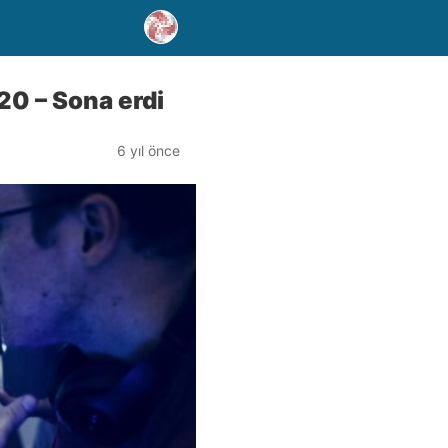
20 – Sona erdi
6 yıl önce