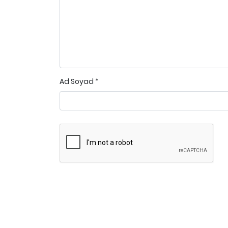
Ad Soyad
*