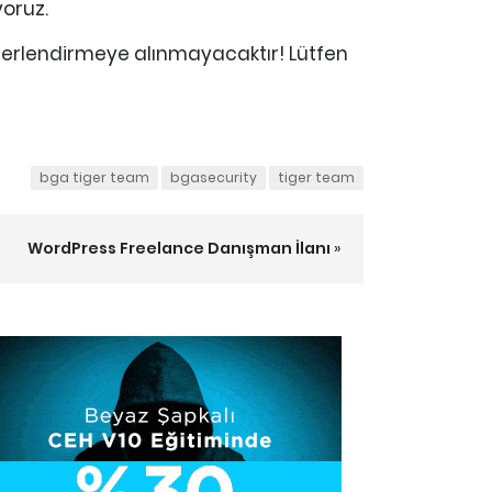
yoruz.
eğerlendirmeye alınmayacaktır! Lütfen
bga tiger team
bgasecurity
tiger team
WordPress Freelance Danışman İlanı
»