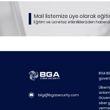
Mail listemize üye olarak eğiti
Eğitim ve ücretsiz etkinliklerizden haberd
BGA Bi
güvenl
Ülkemi
anlamd
bilgi@bgasecurity.com
Güvenl
siber 
vermek