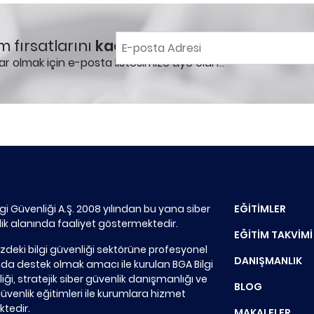
m fırsatlarını
kaçırmayın!
ar olmak için e-posta listesimize üye olun!.
lgi Güvenliği A.Ş. 2008 yılından bu yana siber
EĞİTİMLER
ik alanında faaliyet göstermektedir.
EĞİTİM TAKVİMİ
zdeki bilgi güvenliği sektörüne profesyonel
DANIŞMANLIK
a destek olmak amacı ile kurulan BGA Bilgi
iği, stratejik siber güvenlik danışmanlığı ve
BLOG
güvenlik eğitimleri ile kurumlara hizmet
tedir.
MAKALELER