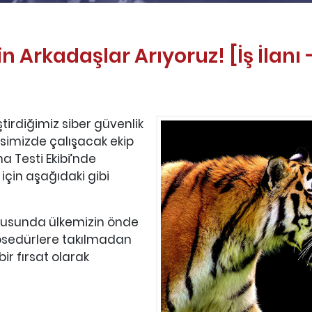
in Arkadaşlar Arıyoruz! [İş İlanı 
ştirdiğimiz siber güvenlik
fisimizde çalışacak ekip
a Testi Ekibi’nde
için aşağıdaki gibi
nusunda ülkemizin önde
rosedürlere takılmadan
ir fırsat olarak