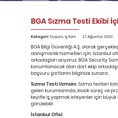
BGA Sızma Testi Ekibi İç
Kategori:
Duyuru
,
İş ilanı
27 Ağustos 2020
BGA Bilgi Güvenliği A.Ş. olarak gerçekle
danışmanlık hizmetleri için, İstanbul o
arkadaşları arıyoruz. BGA Security Sızm
konumlanacak olan dört ekip arkadaşı 
başvuru şartlarını bilginize sunarız.
Sızma Testi Uzmanı:
Sızma testleri ko
gelen kurumlarında, klasik süreç ve p
keyifle iş yapmak isteyenler için büyük b
görülebilir.
İstanbul Ofisi: