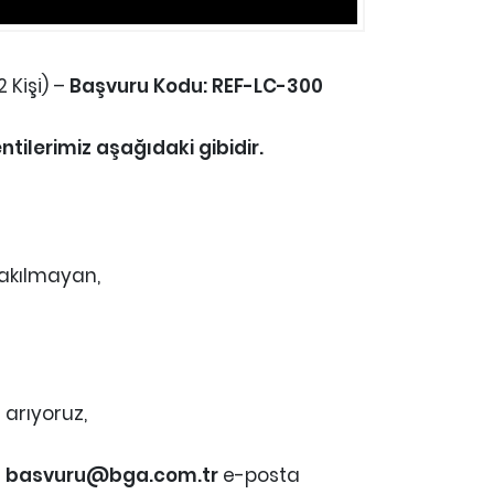
 Kişi) –
Başvuru Kodu: REF-LC-300
tilerimiz aşağıdaki gibidir.
takılmayan,
 arıyoruz,
z
basvuru@bga.com.tr
e-posta