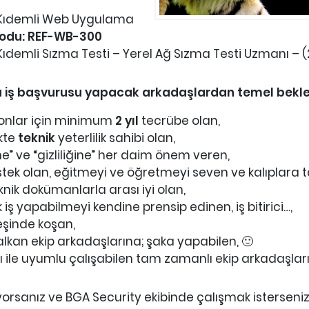
 Kıdemli Web Uygulama
odu: REF-WB-300
demli Sızma Testi – Yerel Ağ Sızma Testi Uzmanı – (2
ara iş başvurusu yapacak arkadaşlardan temel beklen
yonlar için minimum
2 yıl
tecrübe olan,
ikte
teknik
yeterlilik sahibi olan,
e” ve “gizliliğine” her daim önem veren,
estek olan, eğitmeyi ve öğretmeyi seven ve kalıplara 
nik dokümanlarla arası iyi olan,
ş yapabilmeyi kendine prensip edinen, iş bitirici…,
eşinde koşan,
alkan ekip arkadaşlarına; şaka yapabilen, 🙂
 ile uyumlu çalışabilen tam zamanlı ekip arkadaşları
yorsanız ve BGA Security ekibinde çalışmak isterseni