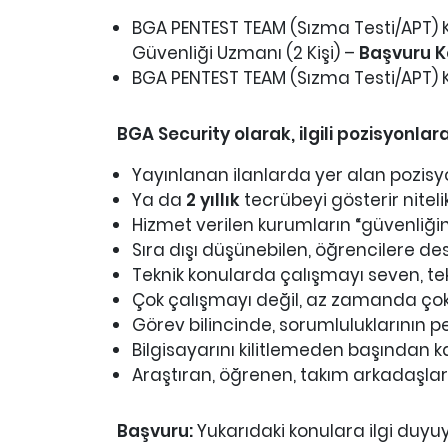
BGA PENTEST TEAM (Sızma Testi/APT)
Güvenliği Uzmanı (2 Kişi) –
Başvuru K
BGA PENTEST TEAM (Sızma Testi/APT) Kı
BGA Security olarak, ilgili pozisyonl
Yayınlanan ilanlarda yer alan pozis
Ya da
2 yıllık
tecrübeyi gösterir nitel
Hizmet verilen kurumların “güvenliğin
Sıra dışı düşünebilen, öğrencilere d
Teknik konularda çalışmayı seven, tek
Çok çalışmayı değil, az zamanda çok i
Görev bilincinde, sorumluluklarının p
Bilgisayarını kilitlemeden başından k
Araştıran, öğrenen, takım arkadaşları
Başvuru:
Yukarıdaki konulara ilgi duyu