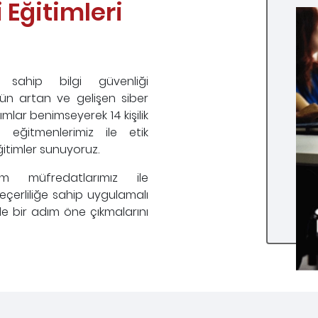
 Eğitimleri
a sahip bilgi güvenliği
gün artan ve gelişen siber
şımlar benimseyerek 14 kişilik
i eğitmenlerimiz ile etik
ğitimler sunuyoruz.
im müfredatlarımız ile
geçerliliğe sahip uygulamalı
de bir adım öne çıkmalarını