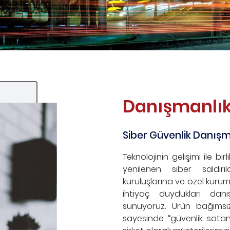
ybox Pentest Hizmetleri
Danışmanlık
Siber Güvenlik Danışm
Teknolojinin gelişimi ile b
yenilenen siber saldırı
kuruluşlarına ve özel kurum
ihtiyaç duydukları dan
sunuyoruz. Ürün bağımsız
sayesinde “güvenlik satan