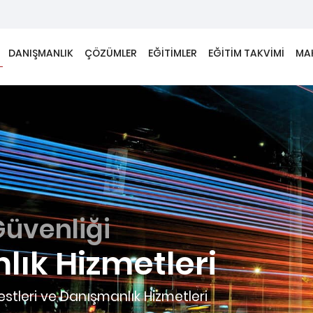
DANIŞMANLIK
ÇÖZÜMLER
EĞİTİMLER
EĞİTİM TAKVİMİ
MA
meti
enliği Sızma