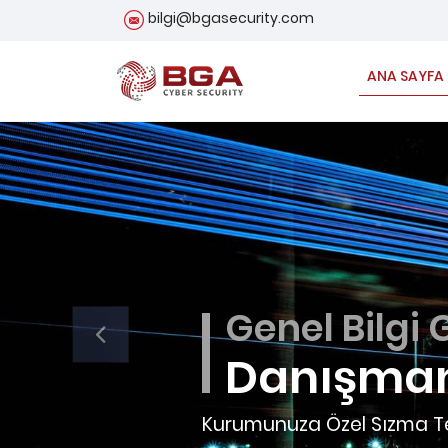
bilgi@bgasecurity.com
ANA SAYFA
Pentest Hiz
Previous
Bilgi Güv
Testleri