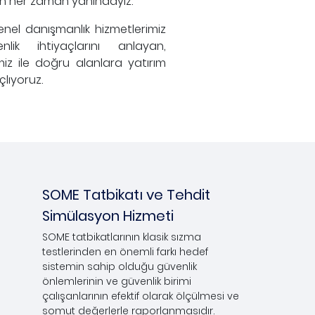
zin her zaman yanındayız.
enel danışmanlık hizmetlerimiz
ik ihtiyaçlarını anlayan,
iz ile doğru alanlara yatırım
lıyoruz.
SOME Tatbikatı ve Tehdit
Simülasyon Hizmeti
SOME tatbikatlarının klasik sızma
testlerinden en önemli farkı hedef
sistemin sahip olduğu güvenlik
önlemlerinin ve güvenlik birimi
çalışanlarının efektif olarak ölçülmesi ve
somut değerlerle raporlanmasıdır.