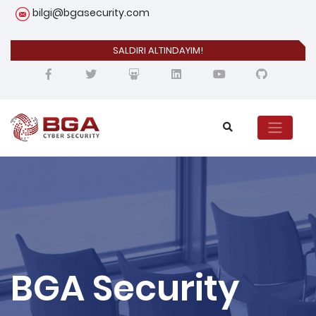
bilgi@bgasecurity.com
SALDIRI ALTINDAYIM!
BGA Security