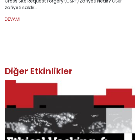
Cross Site Request Forgery (CSRF) Zafiyeti Nedir? CSRF
zafiyeti saldır...
DEVAMI
Diğer Etkinlikler