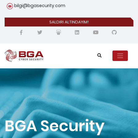
bilgi@bgasecurity.com
SALDIRI ALTINDAYIM!
BGA Security