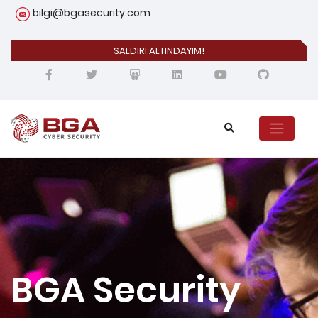
bilgi@bgasecurity.com
SALDIRI ALTINDAYIM!
BGA Security