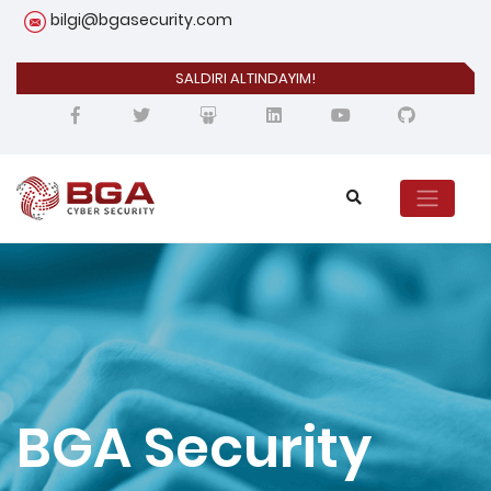
bilgi@bgasecurity.com
SALDIRI ALTINDAYIM!
BGA Security