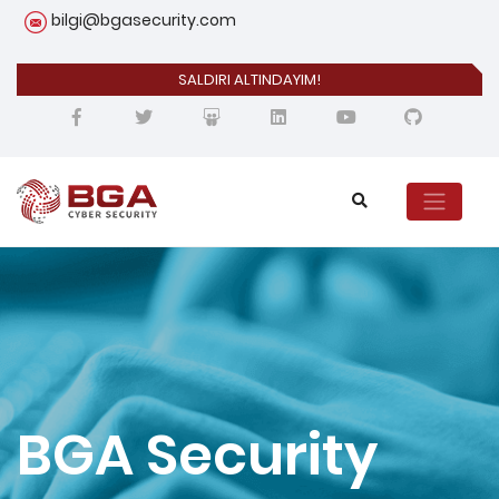
bilgi@bgasecurity.com
SALDIRI ALTINDAYIM!
BGA Security