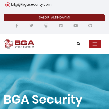
bilgi@bgasecurity.com
SALDIRI ALTINDAYIM!
BGA Security