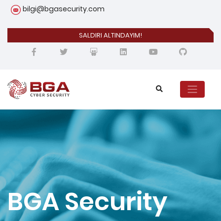
bilgi@bgasecurity.com
SALDIRI ALTINDAYIM!
BGA Security