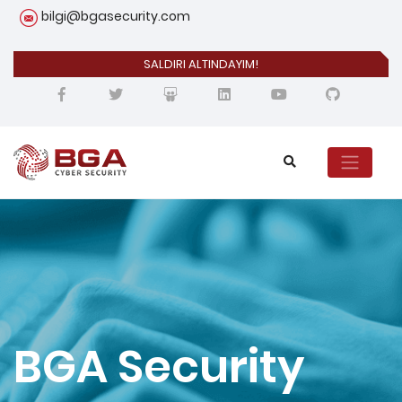
bilgi@bgasecurity.com
SALDIRI ALTINDAYIM!
BGA Security