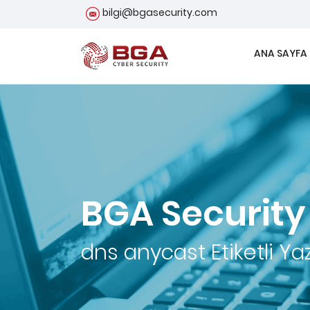
bilgi@bgasecurity.com
ANA SAYFA
BGA Security
dns anycast
Etiketli Yaz