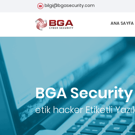
bilgi@bgasecurity.com
ANA SAYFA
BGA Security
etik hacker
Etiketli Yazı