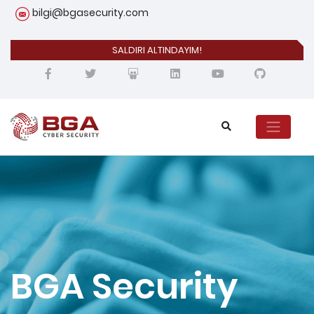
bilgi@bgasecurity.com
SALDIRI ALTINDAYIM!
BGA Security