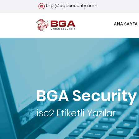
bilgi@bgasecurity.com
ANA SAYFA
BGA Security
isc2
Etiketli Yazılar