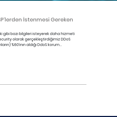
P’lerden İstenmesi Gereken
ibi bazı bilgileri isteyerek daha hizmeti
A Security olarak gerçekleştirdiğimiz DDoS
ların) %60’ının aldığı DdoS korum...