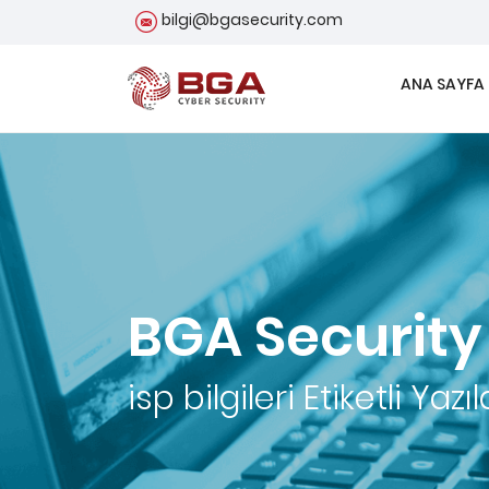
bilgi@bgasecurity.com
ANA SAYFA
BGA Security
isp bilgileri
Etiketli Yazıl