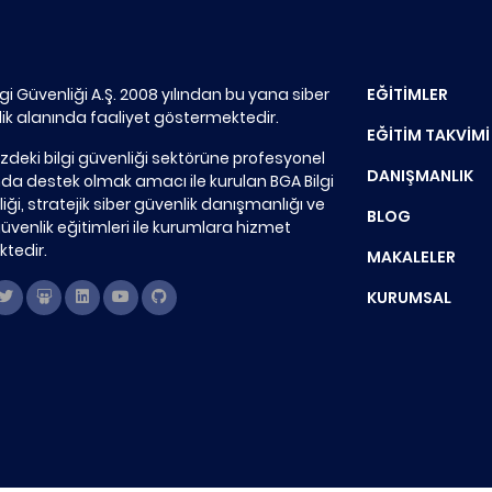
lgi Güvenliği A.Ş. 2008 yılından bu yana siber
EĞİTİMLER
ik alanında faaliyet göstermektedir.
EĞİTİM TAKVİMİ
zdeki bilgi güvenliği sektörüne profesyonel
DANIŞMANLIK
a destek olmak amacı ile kurulan BGA Bilgi
iği, stratejik siber güvenlik danışmanlığı ve
BLOG
güvenlik eğitimleri ile kurumlara hizmet
tedir.
MAKALELER
KURUMSAL