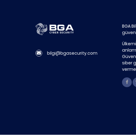
BGA Bi
güvenl
Ülkemi
anlamd
bilgi@bgasecurity.com
Güvenl
siber 
vermek