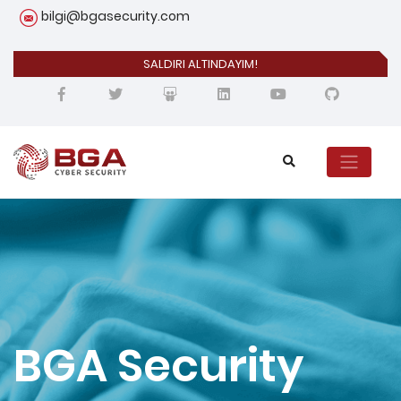
bilgi@bgasecurity.com
SALDIRI ALTINDAYIM!
BGA Security