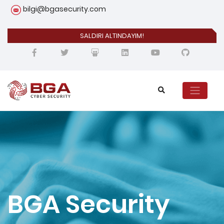
bilgi@bgasecurity.com
SALDIRI ALTINDAYIM!
BGA Security