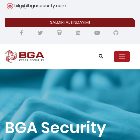
bilgi@bgasecurity.com
SALDIRI ALTINDAYIM!
BGA Security