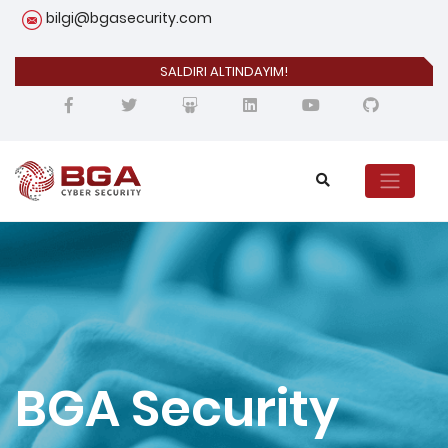
bilgi@bgasecurity.com
SALDIRI ALTINDAYIM!
BGA Security