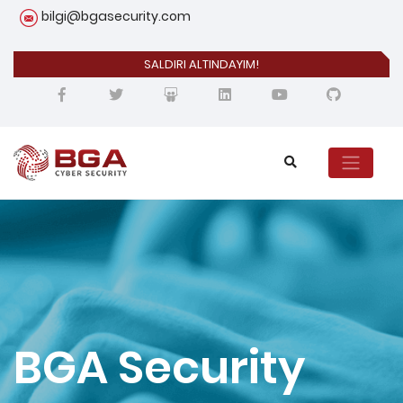
bilgi@bgasecurity.com
SALDIRI ALTINDAYIM!
BGA Security