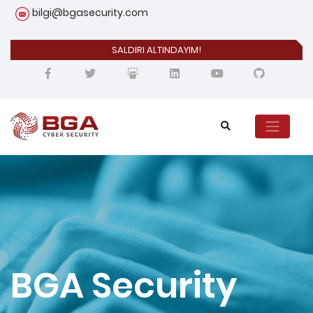
bilgi@bgasecurity.com
SALDIRI ALTINDAYIM!
BGA Security