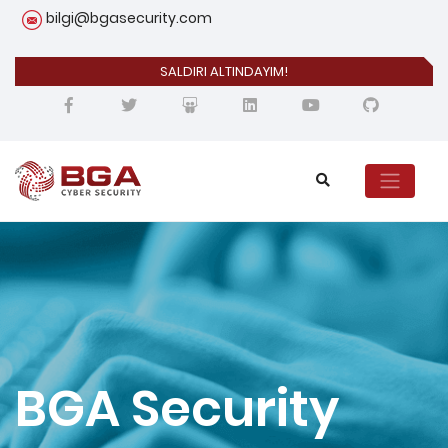
bilgi@bgasecurity.com
SALDIRI ALTINDAYIM!
BGA Security