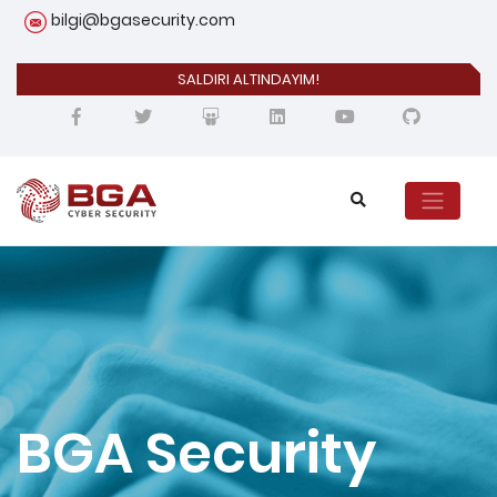
bilgi@bgasecurity.com
SALDIRI ALTINDAYIM!
BGA Security