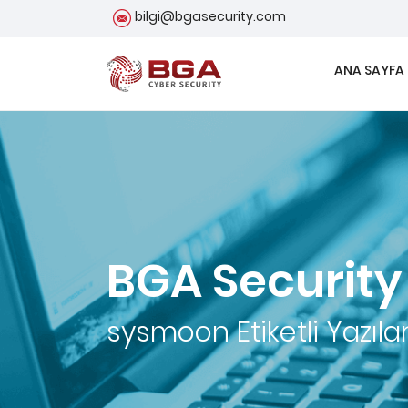
bilgi@bgasecurity.com
ANA SAYFA
BGA Security
sysmoon
Etiketli Yazıla