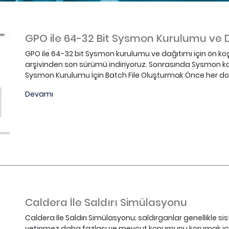
GPO ile 64-32 Bit Sysmon Kurulumu ve 
GPO ile 64-32 bit Sysmon kurulumu ve dağıtımı için ön koşul
arşivinden son sürümü indiriyoruz. Sonrasında Sysmon k
Sysmon Kurulumu İçin Batch File Oluşturmak Önce her domai
Devamı
Caldera İle Saldırı Simülasyonu
Caldera İle Saldırı Simülasyonu; saldırganlar genellikle 
yetinmez daha fazlası ve mevcut konumunu korumak için