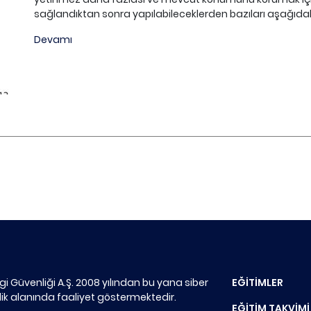
sağlandıktan sonra yapılabileceklerden bazıları aşağıdaki 
Devamı
lgi Güvenliği A.Ş. 2008 yılından bu yana siber
EĞİTİMLER
ik alanında faaliyet göstermektedir.
EĞİTİM TAKVİMİ