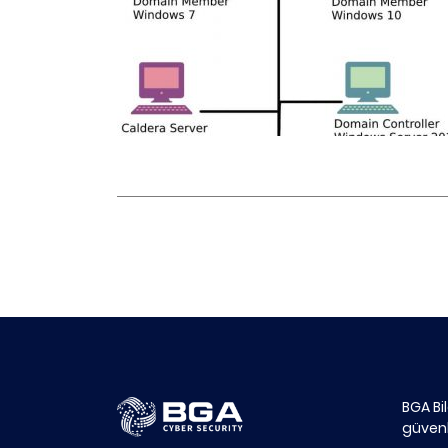
BGA Bi
güvenl