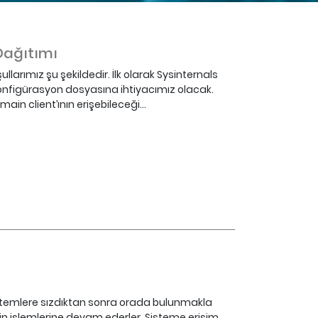
Dağıtımı
larımız şu şekildedir. İlk olarak Sysinternals
onfigürasyon dosyasına ihtiyacımız olacak.
n client’ının erişebileceği...
sistemlere sızdıktan sonra orada bulunmakla
 işlemlerine devam ederler. Sisteme erişim