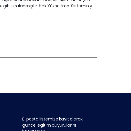
gibi sıralanmıştır. Hak Yükseltme: Sistemin y...
E-posta listemize kayıt olarak
güncel eğitim duyurularını