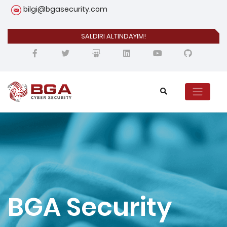
bilgi@bgasecurity.com
SALDIRI ALTINDAYIM!
BGA Security