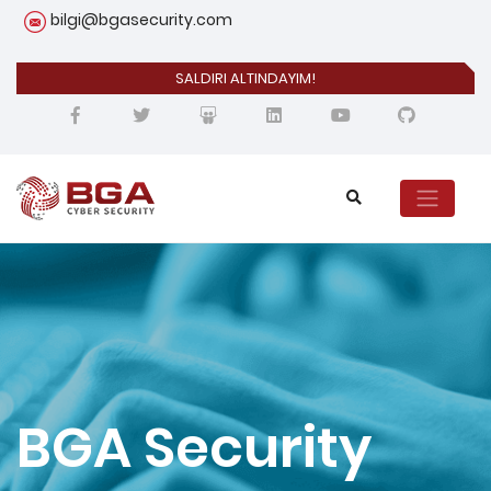
bilgi@bgasecurity.com
SALDIRI ALTINDAYIM!
BGA Security