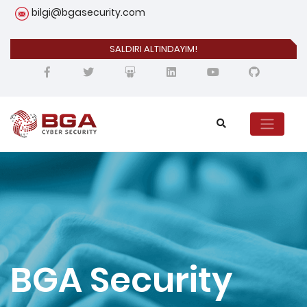
bilgi@bgasecurity.com
SALDIRI ALTINDAYIM!
BGA Security