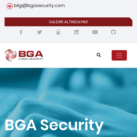
bilgi@bgasecurity.com
SALDIRI ALTINDAYIM!
BGA Security