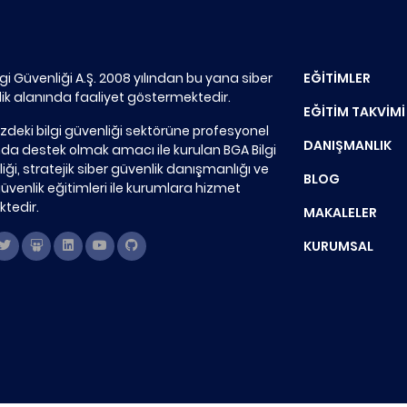
lgi Güvenliği A.Ş. 2008 yılından bu yana siber
EĞİTİMLER
ik alanında faaliyet göstermektedir.
EĞİTİM TAKVİMİ
zdeki bilgi güvenliği sektörüne profesyonel
DANIŞMANLIK
a destek olmak amacı ile kurulan BGA Bilgi
iği, stratejik siber güvenlik danışmanlığı ve
BLOG
güvenlik eğitimleri ile kurumlara hizmet
tedir.
MAKALELER
KURUMSAL