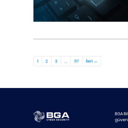
1
2
3
…
117
İleri →
BGA Bi
güvenl