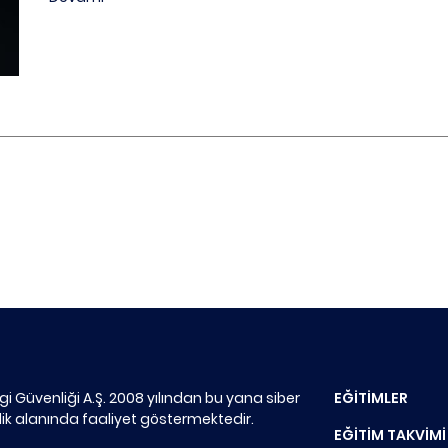
lgi Güvenliği A.Ş. 2008 yılından bu yana siber
EĞİTİMLER
ik alanında faaliyet göstermektedir.
EĞİTİM TAKVİMİ