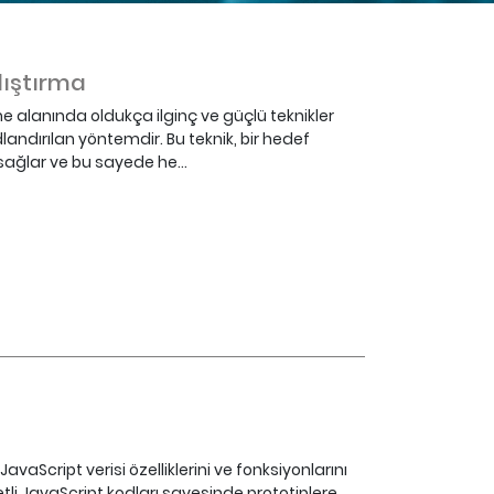
lıştırma
me alanında oldukça ilginç ve güçlü teknikler
landırılan yöntemdir. Bu teknik, bir hedef
ağlar ve bu sayede he...
avaScript verisi özelliklerini ve fonksiyonlarını
li JavaScript kodları sayesinde prototiplere