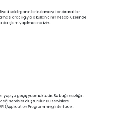
yeti saldırganın bir kullanıcıyı kandırarak bir
laması aracılığıyla o kullanıcının hesabı üzerinde
 da işlem yapılmasına izin...
ir yapıya geçiş yapmaktadır. Bu bağımsızlığın
eği servisler oluşturulur. Bu servislere
 API (Application Programming Interface...