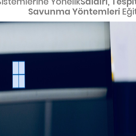
istemlerine Yönelik
Saldırı, Tespi
Savunma Yöntemleri
Eği