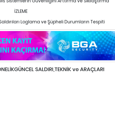
ws Sistemlerin Güvenliğini Arttırma ve Sıkılaştırma
İZLEME
aldırıları Loglama ve Şüpheli Durumların Tespiti
ELİKGÜNCEL SALDIRI,TEKNİK ve ARAÇLARI