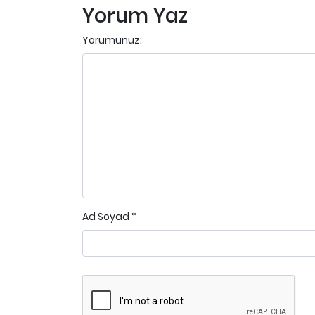
Yorum Yaz
Yorumunuz:
Ad Soyad
*