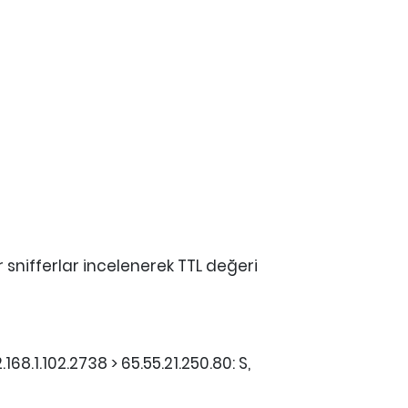
nifferlar incelenerek TTL değeri
168.1.102.2738 > 65.55.21.250.80: S,