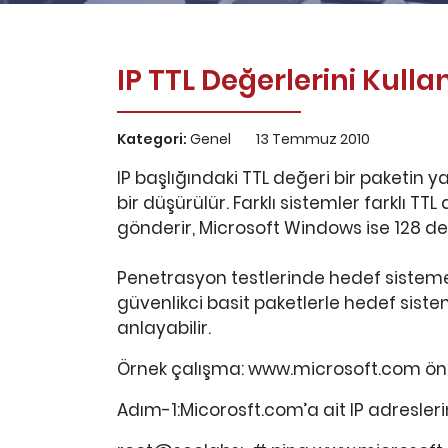
IP TTL Değerlerini Kulla
Kategori:
Genel
13 Temmuz 2010
IP başlığındaki TTL değeri bir paketin y
bir düşürülür. Farklı sistemler farklı T
gönderir, Microsoft Windows ise 128 değ
Penetrasyon testlerinde hedef sisteme y
güvenlikci basit paketlerle hedef siste
anlayabilir.
Örnek çalışma: www.microsoft.com önü
Adım-1:Micorosft.com’a ait IP adreslerin