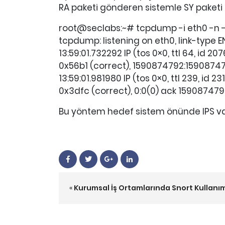
RA paketi gönderen sistemle SY paketi 
root@seclabs:~# tcpdump -i eth0 -n -v
tcpdump: listening on eth0, link-type E
13:59:01.732292 IP (tos 0×0, ttl 64, id 20
0x56b1 (correct), 1590874792:15908747
13:59:01.981980 IP (tos 0×0, ttl 239, id 23
0x3dfc (correct), 0:0(0) ack 159087479
Bu yöntem hedef sistem önünde IPS var 
«
Kurumsal İş Ortamlarında Snort Kullanı