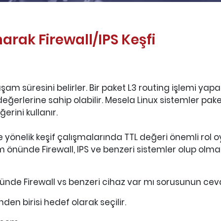
narak Firewall/IPS Keşfi
aşam süresini belirler. Bir paket L3 routing işlemi ya
TL değerlerine sahip olabilir. Mesela Linux sistemler p
erini kullanır.
önelik keşif çalışmalarında TTL değeri önemli rol oyn
m önünde Firewall, IPS ve benzeri sistemler olup olm
nde Firewall vs benzeri cihaz var mı sorusunun cev
den birisi hedef olarak seçilir.