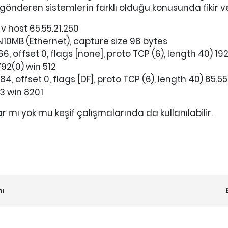
gönderen sistemlerin farklı olduğu konusunda fikir ve
 host 65.55.21.250
N10MB (Ethernet), capture size 96 bytes
766, offset 0, flags [none], proto TCP (6), length 40) 192
92(0) win 512
184, offset 0, flags [DF], proto TCP (6), length 40) 65.55
3 win 8201
mı yok mu keşif çalışmalarında da kullanılabilir.
mı