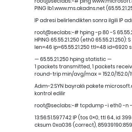
root@seclabs:~# ping www.microsoft
PING lb1.www.ms.akadns.net (65.55.21.2
IP adresi belirlendikten sonra ilgili IP 
root@seclabs:~# hping -p 80 -S 65.55.2
HPING 65.55.21.250 (eth0 65.55.21.250): 
len=46 ip=65.55.21.250 ttl=48 id=6920 
— 65.55.21.250 hping statistic —
1 packets transmitted, 1 packets recei
round-trip min/avg/max = 152.0/152.0/
Adım-2:SYN bayraklı pakete microsoft.
kontrol edilir
root@seclabs:~# tcpdump -i eth0 -n -v
13:56:51.597742 IP (tos 0×0, ttl 64, id 399
cksum 0xa036 (correct), 85939190:859