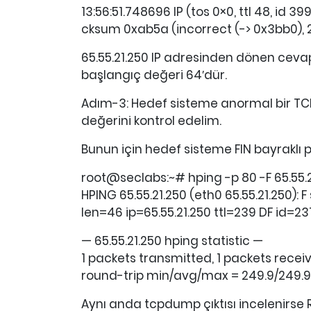
13:56:51.748696 IP (tos 0×0, ttl 48, id 39
cksum 0xab5a (incorrect (-> 0x3bb0),
65.55.21.250 IP adresinden dönen cevapt
başlangıç değeri 64′dür.
Adım-3: Hedef sisteme anormal bir TCP 
değerini kontrol edelim.
Bunun için hedef sisteme FIN bayraklı p
root@seclabs:~# hping -p 80 -F 65.55.2
HPING 65.55.21.250 (eth0 65.55.21.250): 
len=46 ip=65.55.21.250 ttl=239 DF id=
— 65.55.21.250 hping statistic —
1 packets transmitted, 1 packets recei
round-trip min/avg/max = 249.9/249.
Aynı anda tcpdump çıktısı incelenirse R