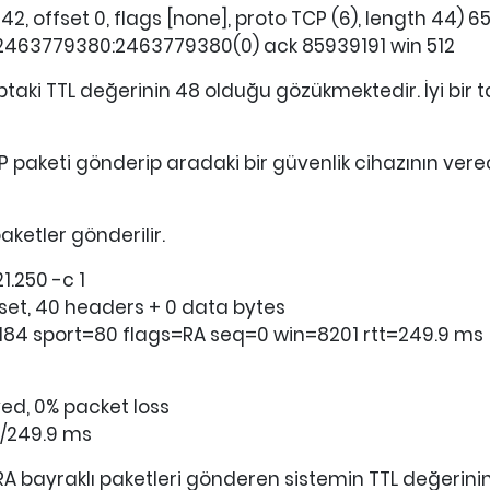
942, offset 0, flags [none], proto TCP (6), length 44) 65.
 2463779380:2463779380(0) ack 85939191 win 512
aki TTL değerinin 48 olduğu gözükmektedir. İyi bir ta
paketi gönderip aradaki bir güvenlik cihazının verec
aketler gönderilir.
1.250 -c 1
F set, 40 headers + 0 data bytes
23184 sport=80 flags=RA seq=0 win=8201 rtt=249.9 ms
ved, 0% packet loss
9/249.9 ms
A bayraklı paketleri gönderen sistemin TTL değerinin 