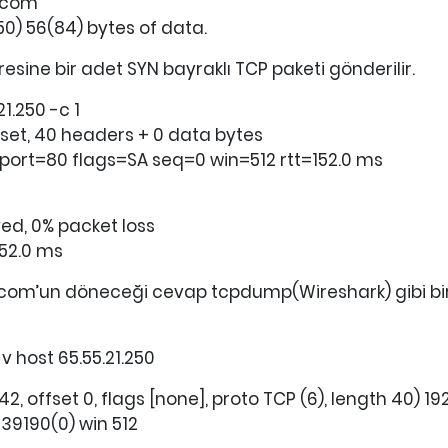
.com
50) 56(84) bytes of data.
adresine bir adet SYN bayraklı TCP paketi gönderilir.
1.250 -c 1
S set, 40 headers + 0 data bytes
sport=80 flags=SA seq=0 win=512 rtt=152.0 ms
ved, 0% packet loss
152.0 ms
com’un döneceği cevap tcpdump(Wireshark) gibi bir s
 host 65.55.21.250
42, offset 0, flags [none], proto TCP (6), length 40) 192.
39190(0) win 512