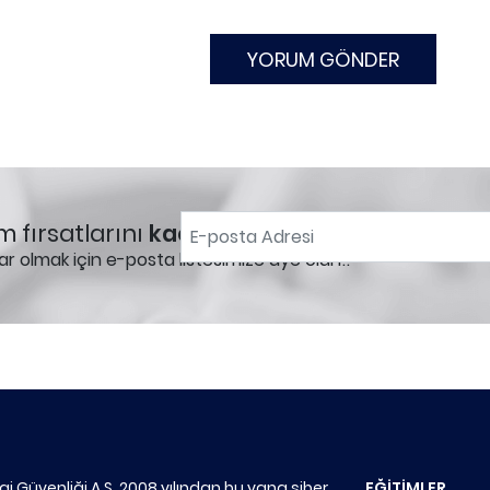
m fırsatlarını
kaçırmayın!
ar olmak için e-posta listesimize üye olun!.
lgi Güvenliği A.Ş. 2008 yılından bu yana siber
EĞİTİMLER