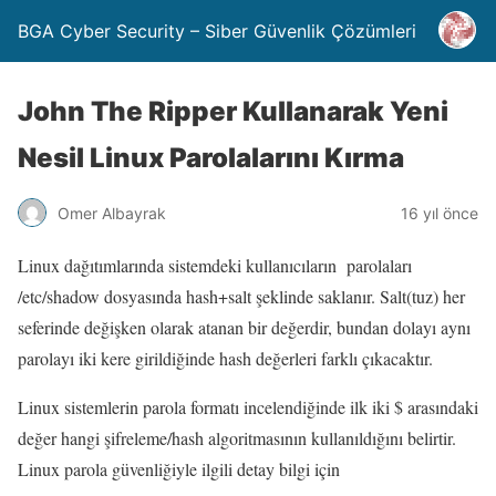
BGA Cyber Security – Siber Güvenlik Çözümleri
John The Ripper Kullanarak Yeni
Nesil Linux Parolalarını Kırma
Omer Albayrak
16 yıl önce
Linux dağıtımlarında sistemdeki kullanıcıların parolaları
/etc/shadow dosyasında hash+salt şeklinde saklanır. Salt(tuz) her
seferinde değişken olarak atanan bir değerdir, bundan dolayı aynı
parolayı iki kere girildiğinde hash değerleri farklı çıkacaktır.
Linux sistemlerin parola formatı incelendiğinde ilk iki $ arasındaki
değer hangi şifreleme/hash algoritmasının kullanıldığını belirtir.
Linux parola güvenliğiyle ilgili detay bilgi için