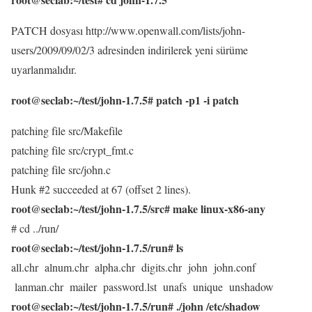
PATCH dosyası http://www.openwall.com/lists/john-
users/2009/09/02/3 adresinden indirilerek yeni sürüme
uyarlanmalıdır.
root@seclab:~/test/john-1.7.5# patch -p1 -i patch
patching file src/Makefile
patching file src/crypt_fmt.c
patching file src/john.c
Hunk #2 succeeded at 67 (offset 2 lines).
root@seclab:~/test/john-1.7.5/src# make linux-x86-any
# cd ../run/
root@seclab:~/test/john-1.7.5/run# ls
all.chr alnum.chr alpha.chr digits.chr john john.conf
lanman.chr mailer password.lst unafs unique unshadow
root@seclab:~/test/john-1.7.5/run# ./john /etc/shadow