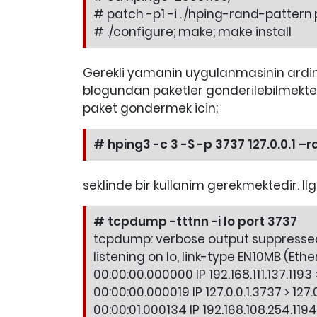
# patch -p1 -i ../hping-rand-pattern
# ./configure; make; make install
Gerekli yamanin uygulanmasinin ardin
blogundan paketler gonderilebilmektedi
paket gondermek icin;
# hping3 -c 3 -S -p 3737 127.0.0.1 –
seklinde bir kullanim gerekmektedir. Il
# tcpdump -tttnn -i lo port 3737
tcpdump: verbose output suppressed, 
listening on lo, link-type EN10MB (Eth
00:00:00.000000 IP 192.168.111.137.1193 
00:00:00.000019 IP 127.0.0.1.3737 > 127.
00:00:01.000134 IP 192.168.108.254.1194 