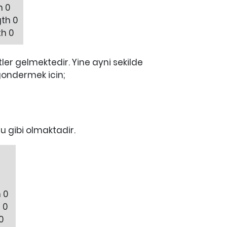
h 0
gth 0
th 0
tler gelmektedir. Yine ayni sekilde
gondermek icin;
u gibi olmaktadir.
h 0
h 0
 0