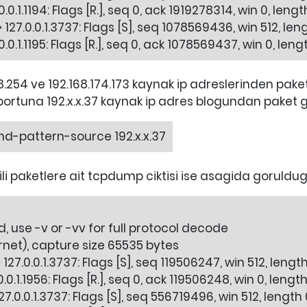
.0.1.1194: Flags [R.], seq 0, ack 1919278314, win 0, lengt
> 127.0.0.1.3737: Flags [S], seq 1078569436, win 512, len
0.0.1.1195: Flags [R.], seq 0, ack 1078569437, win 0, leng
108.254 ve 192.168.174.173 kaynak ip adreslerinden pake
portuna 192.x.x.37 kaynak ip adres blogundan paket 
and-pattern-source 192.x.x.37
gili paketlere ait tcpdump ciktisi ise asagida goruldug
use -v or -vv for full protocol decode
ernet), capture size 65535 bytes
127.0.0.1.3737: Flags [S], seq 119506247, win 512, lengt
0.0.1.1956: Flags [R.], seq 0, ack 119506248, win 0, lengt
127.0.0.1.3737: Flags [S], seq 556719496, win 512, length