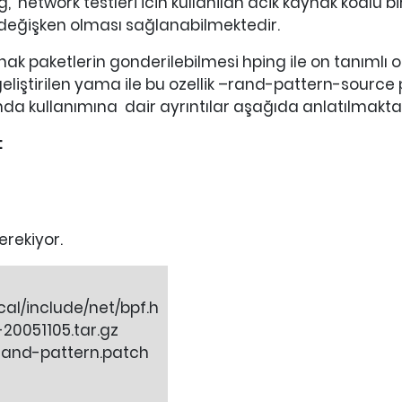
 network testleri icin kullanilan acik kaynak kodlu bi
 değişken olması sağlanabilmektedir.
ak paketlerin gonderilebilmesi hping ile on tanıml
liştirilen yama ile bu ozellik –rand-pattern-source 
da kullanımına dair ayrıntılar aşağıda anlatılmakta
:
erekiyor.
ocal/include/net/bpf.h
20051105.tar.gz
-rand-pattern.patch