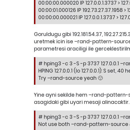
00:00:00.000020 IP 127.0.0.1.3737 > 127.
00:00:01.000126 IP 192.73.27.37.1958 > 1
00:00:00.000021 IP 127.0.0.1.3737 > 127.0
Goruldugu gibi 192.181.54.37, 192.27.2
uretmek icin ise –rand-pattern-source 
parametresi araciligi ile gerceklestirilm
# hping3 -c 3 -S -p 3737 127.0.0.1 –r
HPING 127.0.0.1 (lo 127.0.0.1): S set, 4
Try –rand-source yeah 🙂
Yine ayni sekilde hem –rand-pattern
asagidaki gibi uyari mesaji alinacaktir.
# hping3 -c 3 -S -p 3737 127.0.0.1 –
Not use both –rand-pattern-source 