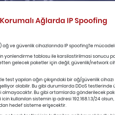
Korumalı Ağlarda IP Spoofing
ağ ve güvenlik cihazlarında IP spoofing’le mücadele et
in yonlendirme tablosu ile karsilastirilmasi sonucu 
etten gelecek paketler için değil, güvenlik/network c
kle test yapılan ağın çıkışındaki bir ağ/güvenlik cihazı
gelliyor olabilir. Bu gibi durumlarda DDoS testlerinde 
 olmayacaktır. Bu gibi ortamlarda gönderilecek paket
icin kullanılan sistemin ip adresi 192.168.1.3/24 olsu
madan hedef sisteme erişecektir.