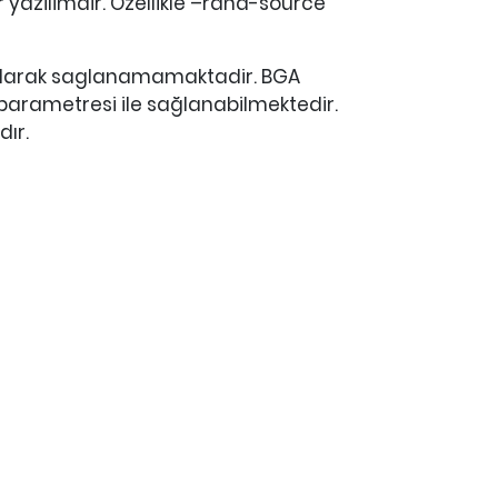
r yazilimdir. Ozellikle –rand-source
ı olarak saglanamamaktadir. BGA
parametresi ile sağlanabilmektedir.
dır.