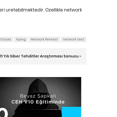
i uretebilmektedir. Ozellikle network
ttacks
hping
Network Pentest
network test
11 Yılı Siber Tehditler Araştırması Sonucu
»