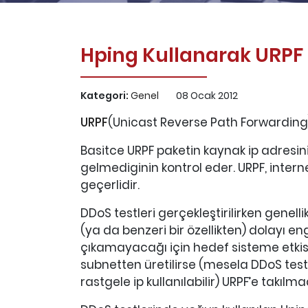
Hping Kullanarak URPF 
Kategori:
Genel
08 Ocak 2012
URPF
(Unicast Reverse Path Forwarding) 
Basitce URPF paketin kaynak ip adresin
gelmediginin kontrol eder. URPF, intern
geçerlidir.
DDoS testleri gerçekleştirilirken genelli
(ya da benzeri bir özellikten) dolayı en
çıkamayacağı için hedef sisteme etkisi
subnetten üretilirse (mesela DDoS testi 
rastgele ip kullanılabilir) URPF’e takıl