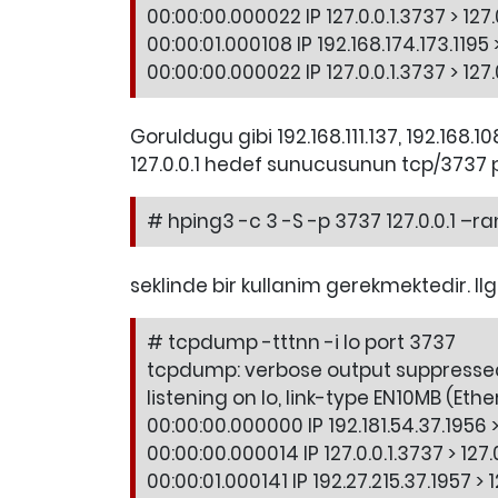
00:00:00.000022 IP 127.0.0.1.3737 > 127.0
00:00:01.000108 IP 192.168.174.173.1195 
00:00:00.000022 IP 127.0.0.1.3737 > 127.
Goruldugu gibi 192.168.111.137, 192.168.
127.0.0.1 hedef sunucusunun tcp/3737 
# hping3 -c 3 -S -p 3737 127.0.0.1 –r
seklinde bir kullanim gerekmektedir. Il
# tcpdump -tttnn -i lo port 3737
tcpdump: verbose output suppressed, 
listening on lo, link-type EN10MB (Eth
00:00:00.000000 IP 192.181.54.37.1956 > 
00:00:00.000014 IP 127.0.0.1.3737 > 127.
00:00:01.000141 IP 192.27.215.37.1957 > 