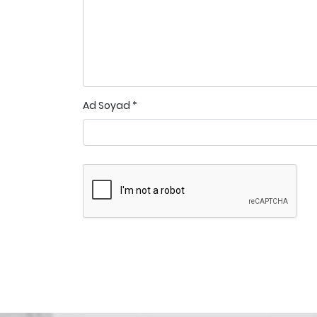
Ad Soyad
*