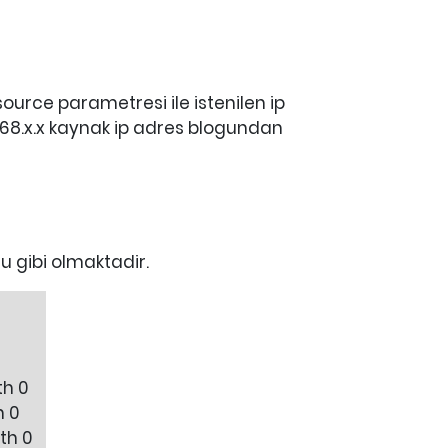
rce parametresi ile istenilen ip
168.x.x kaynak ip adres blogundan
u gibi olmaktadir.
th 0
h 0
gth 0