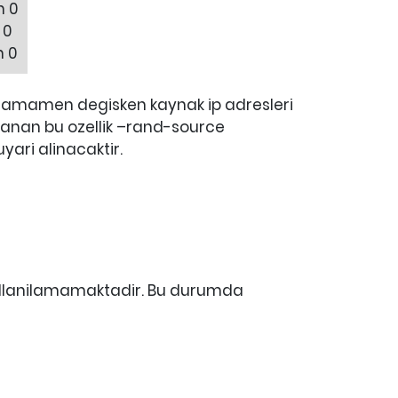
h 0
 0
h 0
r. Tamamen degisken kaynak ip adresleri
glanan bu ozellik –rand-source
uyari alinacaktir.
ullanilamamaktadir. Bu durumda