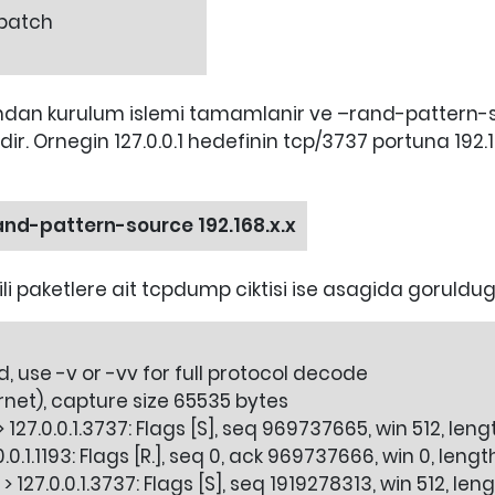
.patch
dan kurulum islemi tamamlanir ve –rand-pattern-sou
r. Ornegin 127.0.0.1 hedefinin tcp/3737 portuna 192.
rand-pattern-source 192.168.x.x
gili paketlere ait tcpdump ciktisi ise asagida goruldug
use -v or -vv for full protocol decode
ernet), capture size 65535 bytes
> 127.0.0.1.3737: Flags [S], seq 969737665, win 512, leng
0.0.1.1193: Flags [R.], seq 0, ack 969737666, win 0, lengt
> 127.0.0.1.3737: Flags [S], seq 1919278313, win 512, len