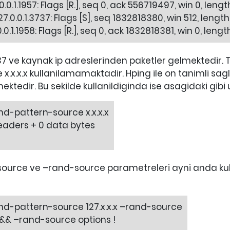
0.0.1.1957: Flags [R.], seq 0, ack 556719497, win 0, lengt
27.0.0.1.3737: Flags [S], seq 1832818380, win 512, length
.0.1.1958: Flags [R.], seq 0, ack 1832818381, win 0, lengt
15.37 ve kaynak ip adreslerinden paketler gelmektedi
x.x.x.x kullanilamamaktadir. Hping ile on tanimli sa
ektedir. Bu sekilde kullanildiginda ise asagidaki gibi 
and-pattern-source x.x.x.x
0 headers + 0 data bytes
-source ve –rand-source parametreleri ayni anda k
rand-pattern-source 127.x.x.x –rand-source
&& –rand-source options !