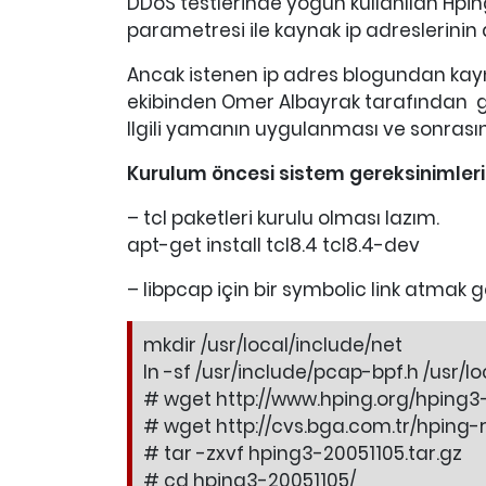
DDoS testlerinde yoğun kullanılan Hping,
parametresi ile kaynak ip adreslerinin
Ancak istenen ip adres blogundan kayn
ekibinden Omer Albayrak tarafından ge
Ilgili yamanın uygulanması ve sonrasın
Kurulum öncesi sistem gereksinimleri
– tcl paketleri kurulu olması lazım.
apt-get install tcl8.4 tcl8.4-dev
– libpcap için bir symbolic link atmak g
mkdir /usr/local/include/net
ln -sf /usr/include/pcap-bpf.h /usr/l
# wget http://www.hping.org/hping3-
# wget http://cvs.bga.com.tr/hping
# tar -zxvf hping3-20051105.tar.gz
# cd hping3-20051105/