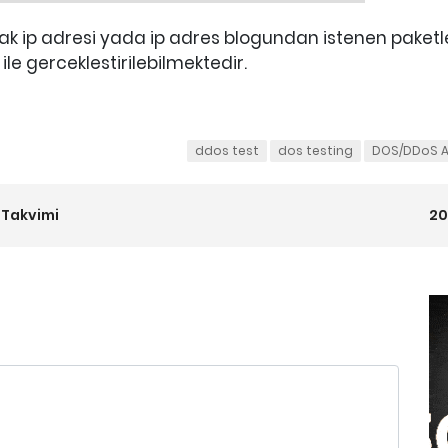
k ip adresi yada ip adres blogundan istenen paketler
le gerceklestirilebilmektedir.
ddos test
dos testing
DOS/DDoS A
m Takvimi
20