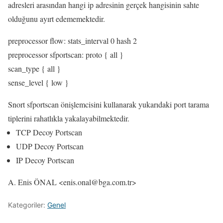
adresleri arasından hangi ip adresinin gerçek hangisinin sahte
olduğunu ayırt edememektedir.
preprocessor flow: stats_interval 0 hash 2
preprocessor sfportscan: proto { all }
scan_type { all }
sense_level { low }
Snort sfportscan önişlemcisini kullanarak yukarıdaki port tarama
tiplerini rahatlıkla yakalayabilmektedir.
TCP Decoy Portscan
UDP Decoy Portscan
IP Decoy Portscan
A. Enis ÖNAL <enis.onal@bga.com.tr>
Kategoriler:
Genel