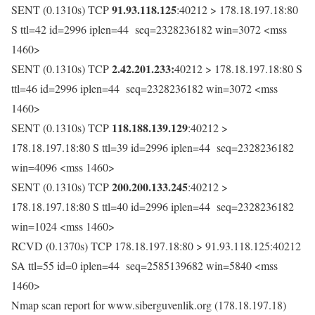
91.93.118.125
SENT (0.1310s) TCP
:40212 > 178.18.197.18:80
S ttl=42 id=2996 iplen=44 seq=2328236182 win=3072 <mss
1460>
2.42.201.233:
SENT (0.1310s) TCP
40212 > 178.18.197.18:80 S
ttl=46 id=2996 iplen=44 seq=2328236182 win=3072 <mss
1460>
118.188.139.129
SENT (0.1310s) TCP
:40212 >
178.18.197.18:80 S ttl=39 id=2996 iplen=44 seq=2328236182
win=4096 <mss 1460>
200.200.133.245
SENT (0.1310s) TCP
:40212 >
178.18.197.18:80 S ttl=40 id=2996 iplen=44 seq=2328236182
win=1024 <mss 1460>
RCVD (0.1370s) TCP 178.18.197.18:80 > 91.93.118.125:40212
SA ttl=55 id=0 iplen=44 seq=2585139682 win=5840 <mss
1460>
Nmap scan report for www.siberguvenlik.org (178.18.197.18)