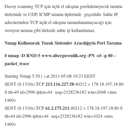
Decoy scanning TCP için üçlü el sıkışma gerektirmeyecek tarama
türlerinde ve UDP, ICMP tarama tiplerinde geçerlidir. Sahte IP
adreslerinden TCP üçlü el sıkışma tamamlanamayacağı için
versiyon tarama gibi türlerde sahte ip kullanılamaz.
Nmap Kullanarak Tuzak Sistemler Aracılığıyla Port Tarama
# nmap -D RND:5 www.siberguvenlik.org -PN -sS -p 80 –
packet_trace
Starting Nmap 5.50 ( ) at 2011-05-08 19:23 EEST
213.116.227.58
SENT (0.1310s) TCP
:40212 > 178.18.197.18:80
S ttl=49 id=2996 iplen=44 seq=2328236182 win=2048 <mss
1460>
61.2.175.211
SENT (0.1310s) TCP
:40212 > 178.18.197.18:80 S
ttl=44 id=2996 iplen=44 seq=2328236182 win=1024 <mss
1460>