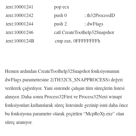
.text:10001241 pop ecx
.text:10001242 push 0 ; th32ProcessID
.text:10001244 push 2 ; dwFlags
.text:10001246 call CreateToolhelp32Snapshot
.text:1000124B cmp eax, 0FFFFFFFFh
Hemen ardından CreateToolhelp32Snapshot fonksiyonunun
dwFlags parametresine 2(TH32CS_SNAPPROCESS) değeri
verilerek çağırılıyor. Yani sistemde çalışan tüm süreçlerin listesi
alınıyor. Daha sonra Process32First ve Process32Next winapi
fonksiyonları kullanılarak süreç listesinde gezinip ismi daha önce
bu fonksiyona parametre olarak geçirilen “McpRoXy.exe” olan
süreç aranıyor.