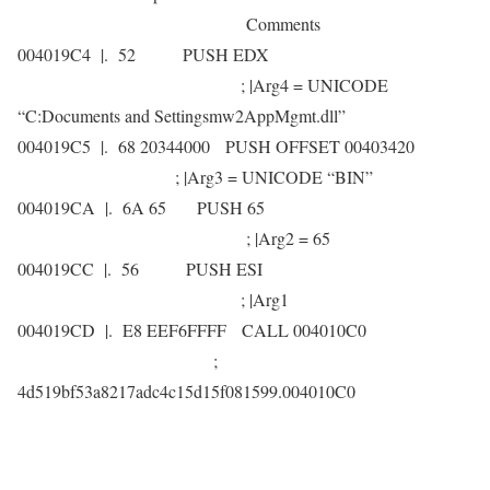
Comments
004019C4 |. 52 PUSH EDX
; |Arg4 = UNICODE
“C:Documents and Settingsmw2AppMgmt.dll”
004019C5 |. 68 20344000 PUSH OFFSET 00403420
; |Arg3 = UNICODE “BIN”
004019CA |. 6A 65 PUSH 65
; |Arg2 = 65
004019CC |. 56 PUSH ESI
; |Arg1
004019CD |. E8 EEF6FFFF CALL 004010C0
;
4d519bf53a8217adc4c15d15f081599.004010C0