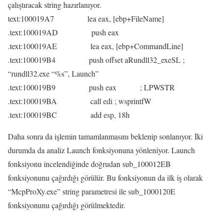
çalıştıracak string hazırlanıyor.
text:100019A7 lea eax, [ebp+FileName]
.text:100019AD push eax
.text:100019AE lea eax, [ebp+CommandLine]
.text:100019B4 push offset aRundll32_exeSL ;
“rundll32.exe “%s”, Launch”
.text:100019B9 push eax ; LPWSTR
.text:100019BA call edi ; wsprintfW
.text:100019BC add esp, 18h
Daha sonra da işlemin tamamlanmasını beklenip sonlanıyor. İki
durumda da analiz Launch fonksiyonuna yönleniyor. Launch
fonksiyonu incelendiğinde doğrudan sub_100012EB
fonksiyonunu çağırdığı görülür. Bu fonksiyonun da ilk iş olarak
“McpProXy.exe” string parametresi ile sub_1000120E
fonksiyonunu çağırdığı görülmektedir.