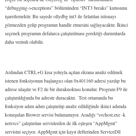
“debugging->exceptions” bölümünden “INT3 breaks” kutusunu
işaretlemektir. Bu sayede ollydbg int3 ile fırlatılan istisnayı
görmezden gelip programın handle etmesini sağlayacaktır. İkinci
seçenek programın defalarca çalıştırılması gerektiği durumlarda
daha verimli olabilir.
Ardından CTRL+G kısa yoluyla açılan ekrana analiz edilmek
istenen fonksiyonun başlangıcı olan 0x401160 adresi yazılıp bu
adrese ulaşılır ve F2 ile bir duraknoktası konulur. Program F9 ile
çalıştırıldığında bu adreste duracaktır. Test ortamında bu
fonksiyon adım adım çalıştırılıp analiz edildiğinde ikinci adımda
konuşulan Brower servisi bulunamıyor. Aradığı “svchost.exe -k
netsvcs” çalıştırılan servislerden de ilk eşleşen “AppMgmt”
servisini seçiyor. AppMgmt için kayıt defterinden ServiceDll