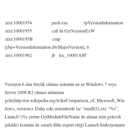
.text:10001954 push eax ; lpVersionInformation
.text:10001955 call ds:GetVersionExW
.text:1000195B cmp
[ebp+VersionInformation.dwMajorVersion], 6
.text:10001962 jb loc_10001A8F
Versiyon 6 dan büyük olması sistemin en az Windows 7 veya
Server 2008 R2 olması anlamına
gelir(http://en.wikipedia.org/wiki/Comparison_of_Microsoft_Win
dows_versions). Daha eski sistemlerde ise “rundll32.exe “%s”,
Launch”(%s yerine GetModuleFileName ile alınan isim gelecek
şekilde) komutu ile zararlı dllin export ettiği Launch fonksiyonunu