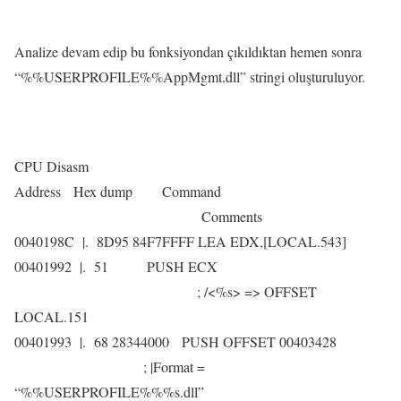
Analize devam edip bu fonksiyondan çıkıldıktan hemen sonra
“%%USERPROFILE%%AppMgmt.dll” stringi oluşturuluyor.
CPU Disasm
Address Hex dump Command
Comments
0040198C |. 8D95 84F7FFFF LEA EDX,[LOCAL.543]
00401992 |. 51 PUSH ECX
; /<%s> => OFFSET
LOCAL.151
00401993 |. 68 28344000 PUSH OFFSET 00403428
; |Format =
“%%USERPROFILE%%%s.dll”