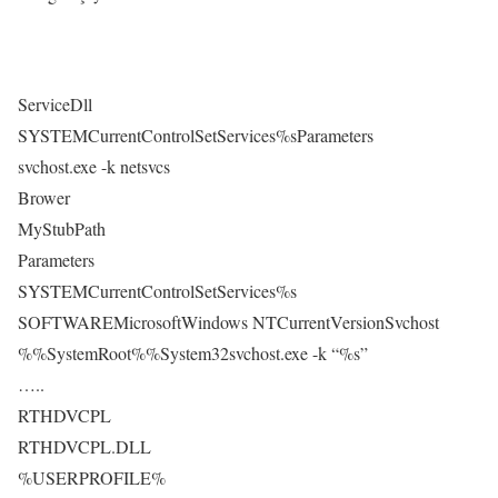
ServiceDll
SYSTEMCurrentControlSetServices%sParameters
svchost.exe -k netsvcs
Brower
MyStubPath
Parameters
SYSTEMCurrentControlSetServices%s
SOFTWAREMicrosoftWindows NTCurrentVersionSvchost
%%SystemRoot%%System32svchost.exe -k “%s”
…..
RTHDVCPL
RTHDVCPL.DLL
%USERPROFILE%