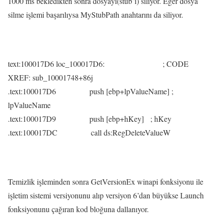
1000 ms bekledikten sonra dosyayı(stub’ı) siliyor. Eğer dosya
silme işlemi başarılıysa MyStubPath anahtarını da siliyor.
text:100017D6 loc_100017D6: ; CODE
XREF: sub_10001748+86j
.text:100017D6 push [ebp+lpValueName] ;
lpValueName
.text:100017D9 push [ebp+hKey] ; hKey
.text:100017DC call ds:RegDeleteValueW
Temizlik işleminden sonra GetVersionEx winapi fonksiyonu ile
işletim sistemi versiyonunu alıp versiyon 6’dan büyükse Launch
fonksiyonunu çağıran kod bloğuna dallanıyor.