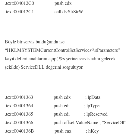
.text:004012C0 push edx
.text:004012C1 call ds:StrStrW
Böyle bir servis bulduğunda ise
“HKLMSYSTEMCurrentControlSetServices%sParameters”
kayıt defteri anahtarını açıp( %s yerine servis adını gelecek
şekilde) ServiceDLL değerini sorguluyor.
.text:00401363 push edx ; lpData
.text:00401364 push edi ; lpType
.text:00401365 push edi ; lpReserved
.text:00401366 push offset ValueName ; “ServiceDll”
.text:0040136B push eax ; hKey