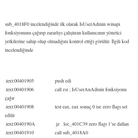
sub_4018F0 incelendiğinde ilk olarak IsUserAdmin winapi
fonksiyonunu çağırıp zararlıyı çalıştıran kullanıcının yönetici
yetkilerine sahip olup olmadığını kontrol ettiği görülür. İlgili kod
incelendiğinde
.text:00401905 push edi
.text:00401906 call esi ; IsUserAnAdmin fonksiyonu
çağır
.text:00401908 test eax, eax sonuç 0 ise zero flagı set
edilir
.text:0040190A jz loc_401C39 zero flagı 1’se dallan
.text:00401910 call sub_4018A0