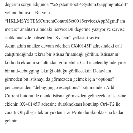
değerini sorguladığında “%SystemRoot%System32appmgmts.dll”
yolunu buluyor. Bu yolu
“HKLMSYSTEMCurrentControlSet001ServicesAppMgmtPara
meters” anahtarı altındaki ServiceDll değerine yazıyor ve servise
statik analizde bahsedilen “System” yetkisini veriyor.
Adım adım analize devam ederken 0X40145F adresindeki call
çalıştırıldığında tekrar bir istisna fırlatıldığı görülür. İstisnanın
kodu da ekranın sol altından görülebilir. Call incelendiğinde yine
bir anti-debugging tekniği olduğu görülecektir. Detaylara
girmeden bu istisnayı da görmezden gelmek için “options”
penceresinden “debugging->exceptions” bölümünden Add
Current butonu ile o anki istisna görmezden gelinecekler listesine
eklenir. 0X40145F adresine duraknoktası konulup Ctrl+F2 ile
zararlı Ollydbg’a tekrar yüklenir ve F9 ile duraknoktasına kadar
gelinir.