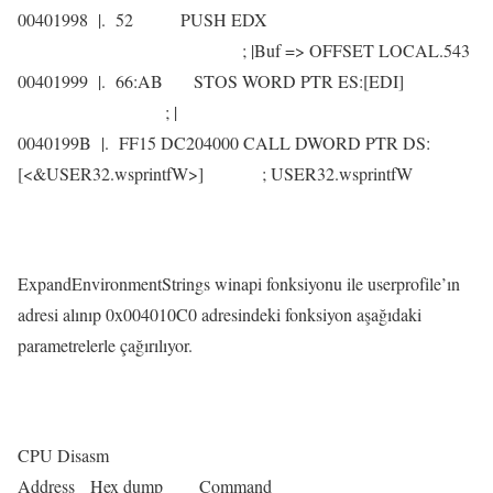
00401998 |. 52 PUSH EDX
; |Buf => OFFSET LOCAL.543
00401999 |. 66:AB STOS WORD PTR ES:[EDI]
; |
0040199B |. FF15 DC204000 CALL DWORD PTR DS:
[<&USER32.wsprintfW>] ; USER32.wsprintfW
ExpandEnvironmentStrings winapi fonksiyonu ile userprofile’ın
adresi alınıp 0x004010C0 adresindeki fonksiyon aşağıdaki
parametrelerle çağırılıyor.
CPU Disasm
Address Hex dump Command