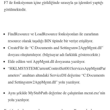
F7 ile fonksiyonun içine girildiğinde sırasıyla şu işlemleri yaptığı
görülmektedir.
FindResource ve LoadResource fonksiyonları ile zararlının
resource olarak taşıdığı BIN tipinde bir veriye erişiliyor.
CreateFile ile “C:Documents and Settingsmw2AppMgmt.dll”
dosyası oluşturuluyor. (bilgisayar adı farklılık gösterecektir.)
Elde edilen veri AppMgmt.dll dosyasına yazılıyor.
“HKLMSYSTEMCurrentControlSet001ServicesAppMgmtPar
ameters” anahtarı altındaki ServiceDll değerine “C:Documents
and Settingsmw2AppMgmt.dll” yolu yazılıyor.
Aynı şekilde MyStubPath değerine de çalıştırılan mcrat.exe’nin
yolu yazılıyor.