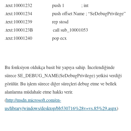
.text:10001232 push 1 ; int
.text:10001234 push offset Name ; “SeDebugPrivilege”
.text:10001239 rep stosd
.text:1000123B call sub_10001053
.text:10001240 pop ecx
Bu fonksiyon oldukça basit bir yapıya sahip. İncelendiğinde
sürece SE_DEBUG_NAME(SeDebugPrivilege) yetkisi verdiği
görülür. Bu işlem sürece diğer süreçleri debug etme ve bellek
alanlarına müdahale etme hakkı verir.
(
http://msdn.microsoft.com/en-
us/library/windows/desktop/bb530716%28v=vs.85%29.aspx
)