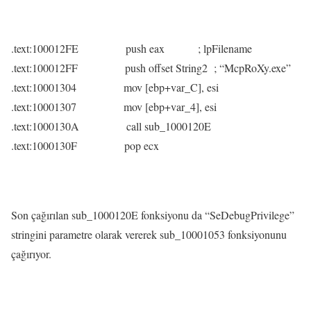
.text:100012FE push eax ; lpFilename
.text:100012FF push offset String2 ; “McpRoXy.exe”
.text:10001304 mov [ebp+var_C], esi
.text:10001307 mov [ebp+var_4], esi
.text:1000130A call sub_1000120E
.text:1000130F pop ecx
Son çağırılan sub_1000120E fonksiyonu da “SeDebugPrivilege”
stringini parametre olarak vererek sub_10001053 fonksiyonunu
çağırıyor.