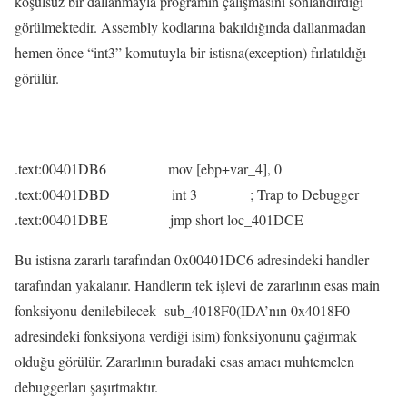
koşulsuz bir dallanmayla programın çalışmasını sonlandırdığı
görülmektedir. Assembly kodlarına bakıldığında dallanmadan
hemen önce “int3” komutuyla bir istisna(exception) fırlatıldığı
görülür.
.text:00401DB6 mov [ebp+var_4], 0
.text:00401DBD int 3 ; Trap to Debugger
.text:00401DBE jmp short loc_401DCE
Bu istisna zararlı tarafından 0x00401DC6 adresindeki handler
tarafından yakalanır. Handlerın tek işlevi de zararlının esas main
fonksiyonu denilebilecek sub_4018F0(IDA’nın 0x4018F0
adresindeki fonksiyona verdiği isim) fonksiyonunu çağırmak
olduğu görülür. Zararlının buradaki esas amacı muhtemelen
debuggerları şaşırtmaktır.