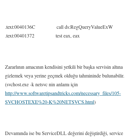
.text:0040136C call ds:RegQueryValueExW
.text:00401372 test eax, eax
Zararlının amacının kendisini yetkili bir başka servisin altına
gizlemek veya yerine geçmek olduğu tahmininde bulunabilir.
(svchost.exe -k netsvc nin anlamı için
http://www.softwaretipsandtricks.com/necessary_files/105-
SVCHOSTEXE%20-K%20NETSVCS.html
)
Devamında ise bu ServiceDLL değerini değiştirdiği, service