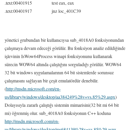
.text:00401915 test eax, eax
.text:00401917 jnz loc_401C39
yönetici grubundan bir kullanıcıysa sub_4018A0 fonksiyonundan
çalışmaya devam edeceği görülür. Bu fonksiyon analiz edildiğinde
işlevinin IsWow64Process winapi fonksiyonunu kullanarak
sürecin WOW64 altında çalıştığını sorguladığı görülür. WOW64
32 bit windows uygulamalarının 64 bit sistemlerde sorunsuz
çalışmasını sağlayan bir çeşit emulatördür denebilir.
(
http://msdn.microsoft.com/en-
us/library/windows/desktop/aa384249%28v=vs.85%29.aspx
)
Dolayısıyla zararlı çalıştığı sistemin mimarisini(32 bit mi 64 bit
mi) öğrenmiş olur. sub_4018A0 fonksiyonun C++ koduna
http://msdn.microsoft.com/en-
us/library/windows/desktop/ms684139%28v=vs.85%29.aspx