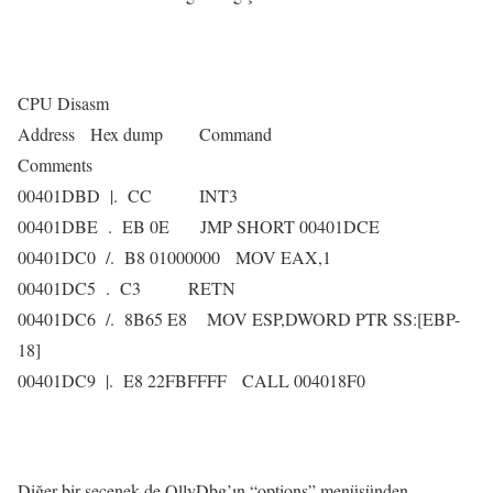
CPU Disasm
Address Hex dump Command
Comments
00401DBD |. CC INT3
00401DBE . EB 0E JMP SHORT 00401DCE
00401DC0 /. B8 01000000 MOV EAX,1
00401DC5 . C3 RETN
00401DC6 /. 8B65 E8 MOV ESP,DWORD PTR SS:[EBP-
18]
00401DC9 |. E8 22FBFFFF CALL 004018F0
Diğer bir seçenek de OllyDbg’ın “options” menüsünden