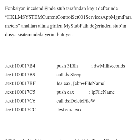
Fonksiyon incelendiğinde stub tarafından kayıt defterinde
“HKLMSYSTEMCurrentControlSet001ServicesAppMgmtPara
meters” anahtarı altına girilen MyStubPath değerinden stub’ın
dosya sisitemindeki yerini buluyor.
.text:100017B4 push 3E8h ; dwMilliseconds
.text:100017B9 call ds:Sleep
.text:100017BF lea eax, [ebp+FileName]
.text:100017C5 push eax ; lpFileName
.text:100017C6 call ds:DeleteFileW
.text:100017CC test eax, eax