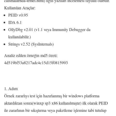
calsmalarnda-temel.html) ilgili yazıları incelemesi faydalı olabilir.
Kullanılan Araçlar:
PEID v0.95
IDA 6.1
OllyDbg v2.01 (v1.1 veya Immunity Debugger da
kullanılabilir.)
Strings v2.52 (SysInternals)
Analiz edilen örneğin md5 özeti:
4d519bf53a8217adc4c15d15f0815993
1. Adım
Örnek zararlıyı test için hazırlanmış bir windows platforma
aktardıktan sonra(winxp sp3 x86 kullanılmıştır) ilk olarak PEID
ile zararlının bir sıkıştırma veya paketleme işlemine tabi tutulup