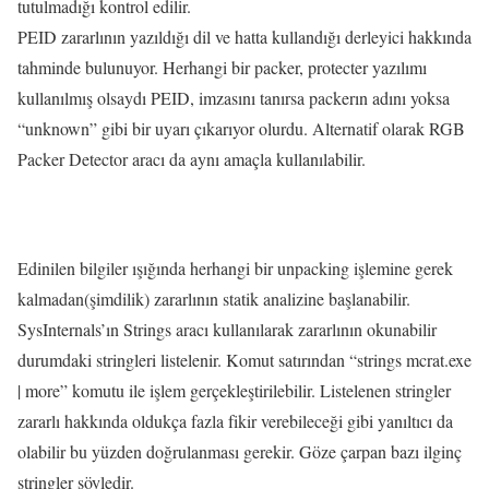
tutulmadığı kontrol edilir.
PEID zararlının yazıldığı dil ve hatta kullandığı derleyici hakkında
tahminde bulunuyor. Herhangi bir packer, protecter yazılımı
kullanılmış olsaydı PEID, imzasını tanırsa packerın adını yoksa
“unknown” gibi bir uyarı çıkarıyor olurdu. Alternatif olarak RGB
Packer Detector aracı da aynı amaçla kullanılabilir.
Edinilen bilgiler ışığında herhangi bir unpacking işlemine gerek
kalmadan(şimdilik) zararlının statik analizine başlanabilir.
SysInternals’ın Strings aracı kullanılarak zararlının okunabilir
durumdaki stringleri listelenir. Komut satırından “strings mcrat.exe
| more” komutu ile işlem gerçekleştirilebilir. Listelenen stringler
zararlı hakkında oldukça fazla fikir verebileceği gibi yanıltıcı da
olabilir bu yüzden doğrulanması gerekir. Göze çarpan bazı ilginç
stringler şöyledir.