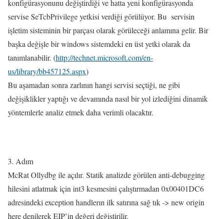
konfigürasyonunu değiştirdiği ve hatta yeni konfigürasyonda
servise SeTcbPrivilege yetkisi verdiği görülüyor. Bu servisin
işletim sisteminin bir parçası olarak görüleceği anlamına gelir. Bir
başka değişle bir windows sistemdeki en üst yetki olarak da
tanımlanabilir. (
http://technet.microsoft.com/en-
us/library/bb457125.aspx
)
Bu aşamadan sonra zarlının hangi servisi seçtiği, ne gibi
değişiklikler yaptığı ve devamında nasıl bir yol izlediğini dinamik
yöntemlerle analiz etmek daha verimli olacaktır.
3. Adım
McRat Ollydbg ile açılır. Statik analizde görülen anti-debugging
hilesini atlatmak için int3 kesmesini çalıştırmadan 0x00401DC6
adresindeki exception handlerın ilk satırına sağ tık -> new origin
here denilerek EIP’in değeri değiştirilir.