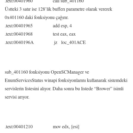
.text:00401960 call sub_401160
Üstteki 3 satır ise 128’lik bufferı parametre olarak vererek
0x401160 daki fonksiyonu çağırır.
.text:00401965 add esp, 4
.text:00401968 test eax, eax
.text:0040196A jz loc_401ACE
sub_401160 fonksiyonu OpenSCManager ve
EnumServicesStatus winapi fonksiyonlarını kullanarak sistemdeki
servislerin listesini alıyor. Daha sonra bu listede “Brower” isimli
servisi arıyor.
.text:00401210 mov edx, [esi]