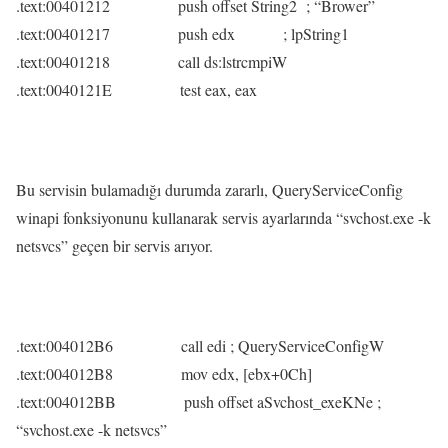
.text:00401212 push offset String2 ; “Brower”
.text:00401217 push edx ; lpString1
.text:00401218 call ds:lstrcmpiW
.text:0040121E test eax, eax
Bu servisin bulamadığı durumda zararlı, QueryServiceConfig
winapi fonksiyonunu kullanarak servis ayarlarında “svchost.exe -k
netsvcs” geçen bir servis arıyor.
.text:004012B6 call edi ; QueryServiceConfigW
.text:004012B8 mov edx, [ebx+0Ch]
.text:004012BB push offset aSvchost_exeKNe ;
“svchost.exe -k netsvcs”