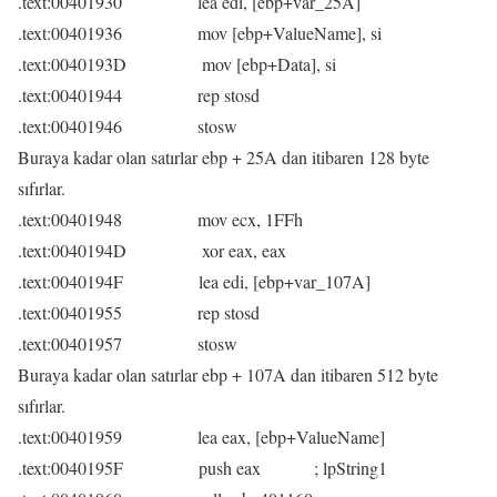
.text:00401930 lea edi, [ebp+var_25A]
.text:00401936 mov [ebp+ValueName], si
.text:0040193D mov [ebp+Data], si
.text:00401944 rep stosd
.text:00401946 stosw
Buraya kadar olan satırlar ebp + 25A dan itibaren 128 byte
sıfırlar.
.text:00401948 mov ecx, 1FFh
.text:0040194D xor eax, eax
.text:0040194F lea edi, [ebp+var_107A]
.text:00401955 rep stosd
.text:00401957 stosw
Buraya kadar olan satırlar ebp + 107A dan itibaren 512 byte
sıfırlar.
.text:00401959 lea eax, [ebp+ValueName]
.text:0040195F push eax ; lpString1