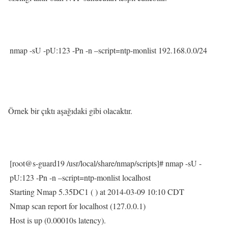
nmap -sU -pU:123 -Pn -n –script=ntp-monlist 192.168.0.0/24
Örnek bir çıktı aşağıdaki gibi olacaktır.
[root@s-guard19 /usr/local/share/nmap/scripts]# nmap -sU -
pU:123 -Pn -n –script=ntp-monlist localhost
Starting Nmap 5.35DC1 ( ) at 2014-03-09 10:10 CDT
Nmap scan report for localhost (127.0.0.1)
Host is up (0.00010s latency).