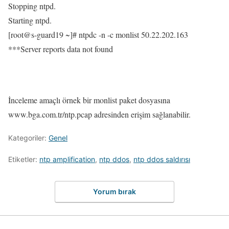
Stopping ntpd.
Starting ntpd.
[root@s-guard19 ~]# ntpdc -n -c monlist 50.22.202.163
***Server reports data not found
İnceleme amaçlı örnek bir monlist paket dosyasına
www.bga.com.tr/ntp.pcap adresinden erişim sağlanabilir.
Kategoriler:
Genel
Etiketler:
ntp amplification
,
ntp ddos
,
ntp ddos saldırısı
Yorum bırak