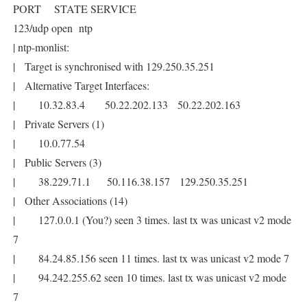
PORT STATE SERVICE
123/udp open ntp
| ntp-monlist:
| Target is synchronised with 129.250.35.251
| Alternative Target Interfaces:
| 10.32.83.4 50.22.202.133 50.22.202.163
| Private Servers (1)
| 10.0.77.54
| Public Servers (3)
| 38.229.71.1 50.116.38.157 129.250.35.251
| Other Associations (14)
| 127.0.0.1 (You?) seen 3 times. last tx was unicast v2 mode
7
| 84.24.85.156 seen 11 times. last tx was unicast v2 mode 7
| 94.242.255.62 seen 10 times. last tx was unicast v2 mode
7