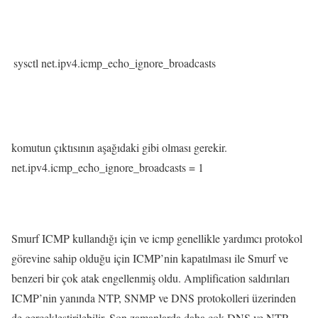
sysctl net.ipv4.icmp_echo_ignore_broadcasts
komutun çıktısının aşağıdaki gibi olması gerekir.
net.ipv4.icmp_echo_ignore_broadcasts = 1
Smurf ICMP kullandığı için ve icmp genellikle yardımcı protokol
görevine sahip olduğu için ICMP’nin kapatılması ile Smurf ve
benzeri bir çok atak engellenmiş oldu. Amplification saldırıları
ICMP’nin yanında NTP, SNMP ve DNS protokolleri üzerinden
de gerçekleştirilebilir. Son zamanlarda daha çok DNS ve NTP