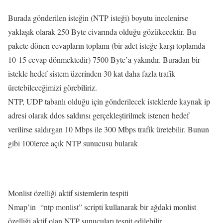
Burada gönderilen isteğin (NTP isteği) boyutu incelenirse
yaklaşık olarak 250 Byte civarında olduğu gözükecektir. Bu
pakete dönen cevapların toplamı (bir adet isteğe karşı toplamda
10-15 cevap dönmektedir) 7500 Byte’a yakındır. Buradan bir
istekle hedef sistem üzerinden 30 kat daha fazla trafik
üretebileceğimizi görebiliriz.
NTP, UDP tabanlı olduğu için gönderilecek isteklerde kaynak ip
adresi olarak ddos saldırısı gerçekleştirilmek istenen hedef
verilirse saldırgan 10 Mbps ile 300 Mbps trafik üretebilir. Bunun
gibi 100lerce açık NTP sunucusu bularak
Monlist özelliği aktif sistemlerin tespiti
Nmap’in “ntp monlist” scripti kullanarak bir ağdaki monlist
özelliği aktif olan NTP sunucuları tespit edilebilir.