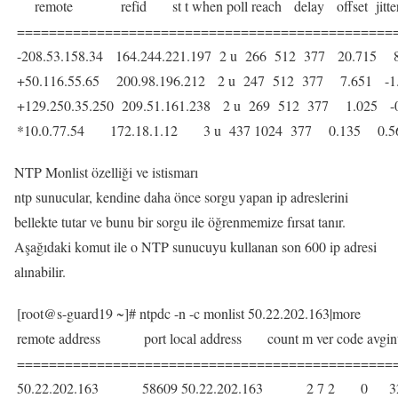
remote refid st t when poll reach delay offset jitte
===============================================
-208.53.158.34 164.244.221.197 2 u 266 512 377 20.715 
+50.116.55.65 200.98.196.212 2 u 247 512 377 7.651 -1
+129.250.35.250 209.51.161.238 2 u 269 512 377 1.025 -
*10.0.77.54 172.18.1.12 3 u 437 1024 377 0.135 0.5
NTP Monlist özelliği ve istismarı
ntp sunucular, kendine daha önce sorgu yapan ip adreslerini
bellekte tutar ve bunu bir sorgu ile öğrenmemize fırsat tanır.
Aşağıdaki komut ile o NTP sunucuyu kullanan son 600 ip adresi
alınabilir.
[root@s-guard19 ~]# ntpdc -n -c monlist 50.22.202.163|more
remote address port local address count m ver code avgint 
===============================================
50.22.202.163 58609 50.22.202.163 2 7 2 0