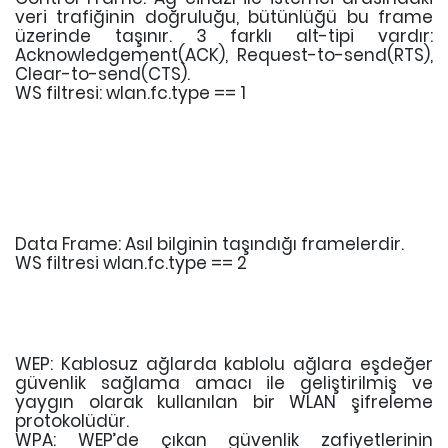
veri trafiğinin doğruluğu, bütünlüğü bu frame
üzerinde taşınır. 3 farklı alt-tipi vardır:
Acknowledgement(ACK), Request-to-send(RTS),
Clear-to-send(CTS).
WS filtresi: wlan.fc.type == 1
Data Frame: Asıl bilginin taşındığı framelerdir.
WS filtresi wlan.fc.type == 2
WEP: Kablosuz ağlarda kablolu ağlara eşdeğer
güvenlik sağlama amacı ile geliştirilmiş ve
yaygın olarak kullanılan bir WLAN şifreleme
protokolüdür.
WPA: WEP’de çıkan güvenlik zafiyetlerinin