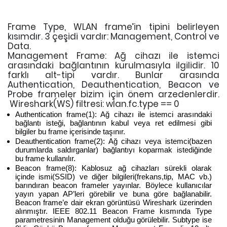
Frame Type, WLAN frame’in tipini belirleyen
kısımdır. 3 çeşidi vardır: Management, Control ve
Data.
Management Frame: Ağ cihazı ile istemci
arasındaki bağlantının kurulmasıyla ilgilidir. 10
farklı alt-tipi vardır. Bunlar arasında
Authentication, Deauthentication, Beacon ve
Probe frameler bizim için önem arzedenlerdir.
Wireshark(WS) filtresi: wlan.fc.type == 0
Authentication frame(1): Ağ cihazı ile istemci arasındaki
bağlantı isteği, bağlantının kabul veya ret edilmesi gibi
bilgiler bu frame içerisinde taşınır.
Deauthentication frame(2): Ağ cihazı veya istemci(bazen
durumlarda saldırganlar) bağlantıyı koparmak istediğinde
bu frame kullanılır.
Beacon frame(8): Kablosuz ağ cihazları sürekli olarak
içinde ismi(SSID) ve diğer bilgileri(frekans,tip, MAC vb.)
barındıran beacon frameler yayınlar. Böylece kullanıcılar
yayın yapan AP’leri görebilir ve buna göre bağlanabilir.
Beacon frame’e dair ekran görüntüsü Wireshark üzerinden
alınmıştır. IEEE 802.11 Beacon Frame kısmında Type
parametresinin Management olduğu görülebilir. Subtype ise