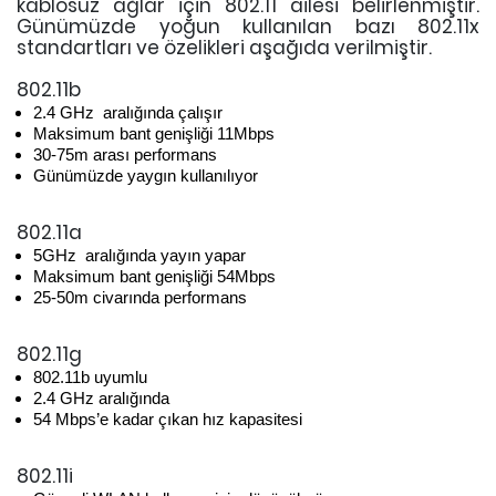
kablosuz ağlar için 802.11 ailesi belirlenmiştir.
Günümüzde yoğun kullanılan bazı 802.11x
standartları ve özelikleri aşağıda verilmiştir.
802.11b
2.4 GHz aralığında çalışır
Maksimum bant genişliği 11Mbps
30-75m arası performans
Günümüzde yaygın kullanılıyor
802.11a
5GHz aralığında yayın yapar
Maksimum bant genişliği 54Mbps
25-50m civarında performans
802.11g
802.11b uyumlu
2.4 GHz aralığında
54 Mbps’e kadar çıkan hız kapasitesi
802.11i