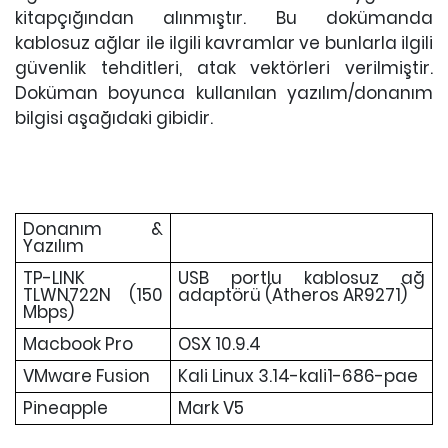
kitapçığından alınmıştır. Bu dokümanda
kablosuz ağlar ile ilgili kavramlar ve bunlarla ilgili
güvenlik tehditleri, atak vektörleri verilmiştir.
Doküman boyunca kullanılan yazılım/donanım
bilgisi aşağıdaki gibidir.
Donanım &
Yazılım
TP-LINK
USB portlu kablosuz ağ
TLWN722N (150
adaptörü (Atheros AR9271)
Mbps)
Macbook Pro
OSX 10.9.4
VMware Fusion
Kali Linux 3.14-kali1-686-pae
Pineapple
Mark V5