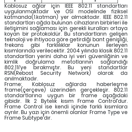
Kablosuz ağlar için IEEE 802.11 standartları
uygulanmaktadır ve OSI modelinde fiziksel
katmanda(1.katman) yer almaktadır. IEEE 802.11
standartları ağda bulunan cihazların birbirleri ile
iletişimini sağlaması için gerekli kuralları ortaya
koyan bir protokoldür. Bu standartların gelişen
teknoloji ve ihtiyaca göre getirdiği bant genişliği,
frekans gibi farklılıklar konunun ilerleyen
kısımlarında verilecektir. 2004 yılında klasik 802.11
standartları yerini daha iyi veri güvenliğinin ve
kimlik doğrulama metotlarının sağlandığı
802.11i’ye bırakmıştır. Bu yeni standartlar
RSN(Rebost Security Network) olarak da
anılmaktadır.
Frame: Kablosuz ağlarda haberleşme
frame(çerçeve) üzerinden gerçekleşir. 802.11
standartlarına uygun bir frame aşağıdaki
gibidir. İlk 2 Bytelık kısım Frame Control’dur.
Frame Control ise kendi içinde farklı kısımlara
ayrılır. Bu yazı için önemli olanlar Frame Type ve
Frame Subtype’dır.