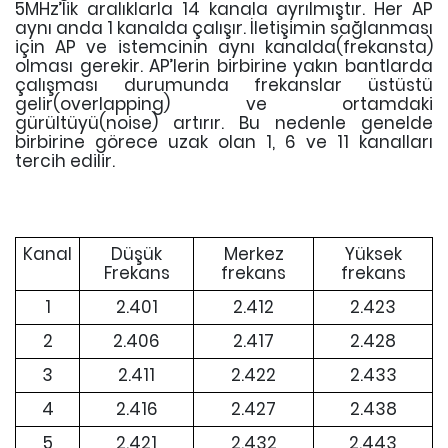
5MHz’lik aralıklarla 14 kanala ayrılmıştır. Her AP
aynı anda 1 kanalda çalışır. İletişimin sağlanması
için AP ve istemcinin aynı kanalda(frekansta)
olması gerekir. AP’lerin birbirine yakın bantlarda
çalışması durumunda frekanslar üstüstü
gelir(overlapping) ve ortamdaki
gürültüyü(noise) artırır. Bu nedenle genelde
birbirine görece uzak olan 1, 6 ve 11 kanalları
tercih edilir.
Kanal
Düşük
Merkez
Yüksek
Frekans
frekans
frekans
1
2.401
2.412
2.423
2
2.406
2.417
2.428
3
2.411
2.422
2.433
4
2.416
2.427
2.438
5
2.421
2.432
2.443