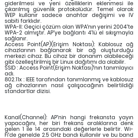
giderilmesi ve yeni özelliklerin eklenmesi ile
çıkarılmış güvenlik protokolüdür. Temel olarak
WEP kullanır sadece anahtar değişimi ve IV
sabiti farklıdır.
WPA-II: Geçici çözüm olan WPA’nın yerini 2004’te
WPA-2 almıştır. AP’ye bağlantı 4’lü el sıkışmayla
sağlanır.
Access Point(AP)(Erişim Noktası): Kablosuz ağ
cihazlarının bağlanarak bir ağ oluşturduğu
merkezi cihaz. Bu cihaz bir donanım olabileceği
gibi özelleştirilmiş bir Linux dağıtımı da olabilir.
SSID : Access Point(Erişim Noktası)’nın tanımlayıcı
adı.
802.11x : IEEE tarafından tanımlanmış ve kablosuz
ağ cihazlarının nasıl çalışacağının belirtildiği
standartlar dizisi.
Kanal(Channel): AP’nin hangi frekansta yayın
yapacağını, her biri frekans aralıklarına denk
gelen 1 ile 14 arasındaki değerlerle belirtir. Wi-
Fi’de genelde 2.5 GHz bandı kullanılır ve bu band