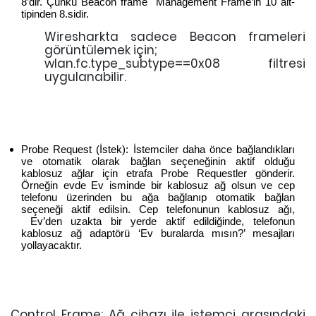
8’dir. Çünkü Beacon frame Management Frame’in 10 alt-
tipinden 8.sidir.
Wiresharkta sadece Beacon frameleri
görüntülemek için;
wlan.fc.type_subtype==0x08 filtresi
uygulanabilir.
Probe Request (İstek): İstemciler daha önce bağlandıkları
ve otomatik olarak bağlan seçeneğinin aktif olduğu
kablosuz ağlar için etrafa Probe Requestler gönderir.
Örneğin evde Ev isminde bir kablosuz ağ olsun ve cep
telefonu üzerinden bu ağa bağlanıp otomatik bağlan
seçeneği aktif edilsin. Cep telefonunun kablosuz ağı,
Ev’den uzakta bir yerde aktif edildiğinde, telefonun
kablosuz ağ adaptörü ‘Ev buralarda mısın?’ mesajları
yollayacaktır.
Control Frame: Ağ cihazı ile istemci arasındaki