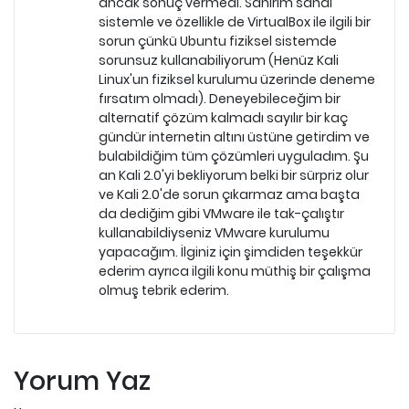
ancak sonuç vermedi. Sanırım sanal
sistemle ve özellikle de VirtualBox ile ilgili bir
sorun çünkü Ubuntu fiziksel sistemde
sorunsuz kullanabiliyorum (Henüz Kali
Linux'un fiziksel kurulumu üzerinde deneme
fırsatım olmadı). Deneyebileceğim bir
alternatif çözüm kalmadı sayılır bir kaç
gündür internetin altını üstüne getirdim ve
bulabildiğim tüm çözümleri uyguladım. Şu
an Kali 2.0'yi bekliyorum belki bir sürpriz olur
ve Kali 2.0'de sorun çıkarmaz ama başta
da dediğim gibi VMware ile tak-çalıştır
kullanabildiyseniz VMware kurulumu
yapacağım. İlginiz için şimdiden teşekkür
ederim ayrıca ilgili konu müthiş bir çalışma
olmuş tebrik ederim.
Yorum Yaz