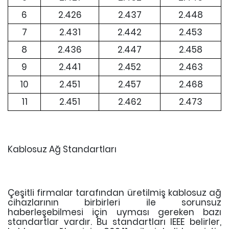
6
2.426
2.437
2.448
7
2.431
2.442
2.453
8
2.436
2.447
2.458
9
2.441
2.452
2.463
10
2.451
2.457
2.468
11
2.451
2.462
2.473
Kablosuz Ağ Standartları
Çeşitli firmalar tarafından üretilmiş kablosuz ağ
cihazlarının birbirleri ile sorunsuz
haberleşebilmesi için uyması gereken bazı
standartlar vardır. Bu standartları IEEE belirler,