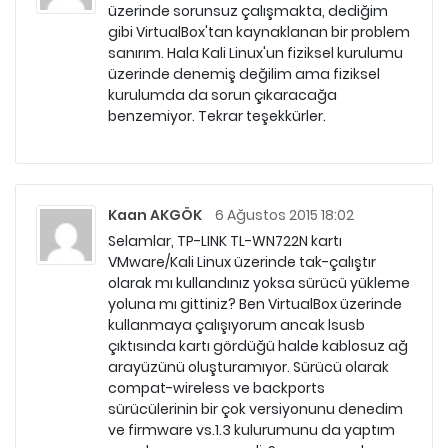
üzerinde sorunsuz çalışmakta, dediğim
gibi VirtualBox'tan kaynaklanan bir problem
sanırım. Hala Kali Linux'un fiziksel kurulumu
üzerinde denemiş değilim ama fiziksel
kurulumda da sorun çıkaracağa
benzemiyor. Tekrar teşekkürler.
Kaan AKGÖK
6 Ağustos 2015 18:02
Selamlar, TP-LINK TL-WN722N kartı
VMware/Kali Linux üzerinde tak-çalıştır
olarak mı kullandınız yoksa sürücü yükleme
yoluna mı gittiniz? Ben VirtualBox üzerinde
kullanmaya çalışıyorum ancak lsusb
çıktısında kartı gördüğü halde kablosuz ağ
arayüzünü oluşturamıyor. Sürücü olarak
compat-wireless ve backports
sürücülerinin bir çok versiyonunu denedim
ve firmware vs.1.3 kulurumunu da yaptım