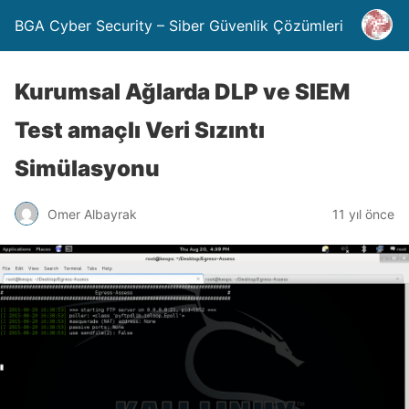
BGA Cyber Security – Siber Güvenlik Çözümleri
Kurumsal Ağlarda DLP ve SIEM
Test amaçlı Veri Sızıntı
Simülasyonu
Omer Albayrak
11 yıl önce