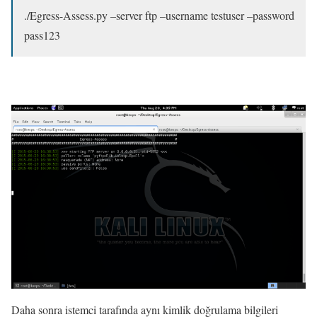
./Egress-Assess.py –server ftp –username testuser –password
pass123
Daha sonra istemci tarafında aynı kimlik doğrulama bilgileri