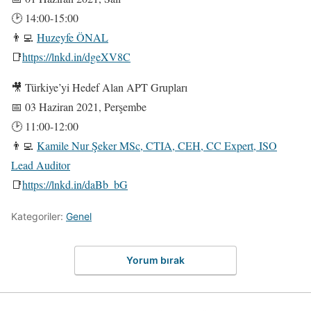
🕑 14:00-15:00
👨‍💻
Huzeyfe ÖNAL
📑
https://lnkd.in/dgeXV8C
🎥 Türkiye’yi Hedef Alan APT Grupları
📅 03 Haziran 2021, Perşembe
🕑 11:00-12:00
👨‍💻
Kamile Nur Şeker MSc, CTIA, CEH, CC Expert, ISO
Lead Auditor
📑
https://lnkd.in/daBb_bG
Kategoriler:
Genel
Yorum bırak