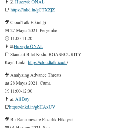
👨‍💻
Huzeyfe ÖNAL
📑
https://lnkd.in/gCTXZjZ
🎥 CloudTalk Etkinliği
📅 27 Mayıs 2021, Perşembe
🕑 11:00-11:20
👨‍💻
Huzeyfe ÖNAL
📑 Standart Bilet Kodu: BGASECURITY
Kayıt Linki:
https://cloudtalk.icu/tr
/
🎥 Analyzing Advance Threats
📅 28 Mayıs 2021, Cuma
🕑 11:00-12:00
👨‍💻
Ali Bay
📑
https://lnkd.in/gbHAxUV
🎥 Bir Ransomware Pazarlık Hikayesi
📅 01 Haziran 2021, Salı