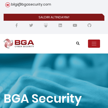
bilgi@bgasecurity.com
SALDIRI ALTINDAYIM!
BGA Security