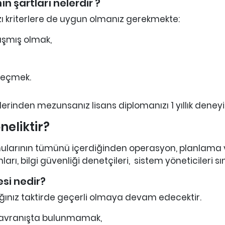
n şartları nelerdir ?
azı kriterlere de uygun olmanız gerekmekte:
lışmış olmak,
geçmek.
mlerinden mezunsanız lisans diplomanızı 1 yıllık deneyim
neliktir?
i konularının tümünü içerdiğinden operasyon, planlama
arı, bilgi güvenliği denetçileri, sistem yöneticileri 
esi nedir?
adığınız taktirde geçerli olmaya devam edecektir.
r davranışta bulunmamak,