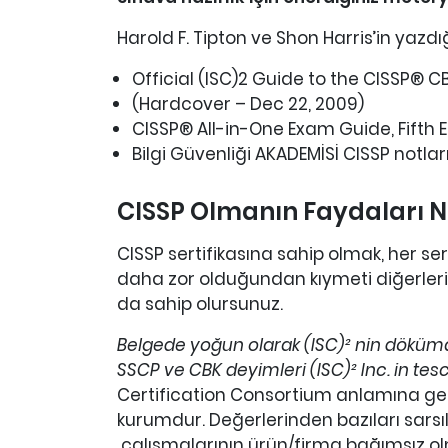
Harold F. Tipton ve Shon Harris’in yazd
Official (ISC)2 Guide to the CISSP® CB
(Hardcover – Dec 22, 2009)
CISSP® All-in-One Exam Guide, Fifth E
Bilgi Güvenliği AKADEMİSİ CISSP notlar
CISSP Olmanın Faydaları N
CISSP sertifikasına sahip olmak, her ser
daha zor olduğundan kıymeti diğerleri
da sahip olursunuz.
Belgede yoğun olarak (ISC)² nin dökümanl
SSCP ve CBK deyimleri (ISC)² Inc. in tesci
Certification Consortium anlamına gelm
kurumdur. Değerlerinden bazıları sarsılm
çalışmalarının ürün/firma bağımsız olm