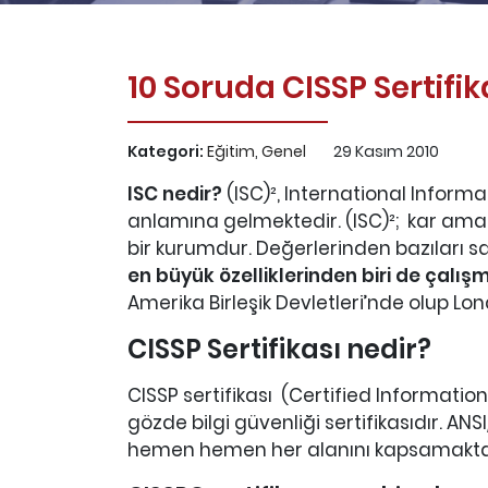
10 Soruda CISSP Sertifi
Kategori:
Eğitim
,
Genel
29 Kasım 2010
ISC nedir?
(ISC)², International Infor
anlamına gelmektedir. (ISC)²; kar ama
bir kurumdur. Değerlerinden bazıları sar
en büyük özelliklerinden biri de çalı
Amerika Birleşik Devletleri’nde olup L
CISSP Sertifikası nedir?
CISSP sertifikası (Certified Informat
gözde bilgi güvenliği sertifikasıdır. ANSI
hemen hemen her alanını kapsamakta