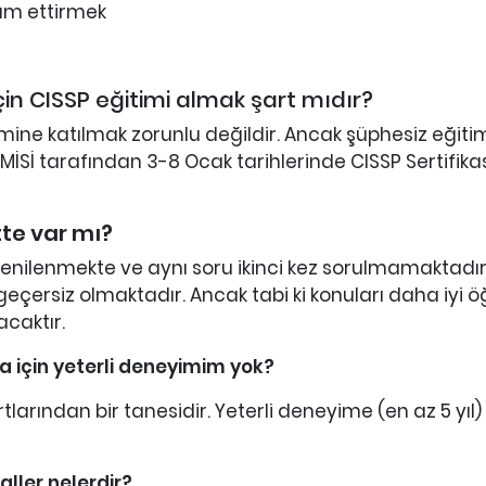
vam ettirmek
çin CISSP eğitimi almak şart mıdır?
imine katılmak zorunlu değildir. Ancak şüphesiz eğiti
MİSİ tarafından 3-8 Ocak tarihlerinde CISSP Sertifikası 
tte var mı?
 yenilenmekte ve aynı soru ikinci kez sorulmamaktadır
 geçersiz olmaktadır. Ancak tabi ki konuları daha iyi
acaktır.
a için yeterli deneyimim yok?
tlarından bir tanesidir. Yeterli deneyime (en az 5 yıl
aller nelerdir?