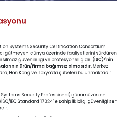
kasyonu
mation Systems Security Certification Consortium
cı gütmeyen, dünya üzerinde faaliyetlerini sürdüren
sılmaz güvenilirliği ve profesyonelliğidir.
(ISC)²’nin
şmalarının ürün/firma bağımsız olmasıdır.
Merkezi
ondra, Hon Kong ve Tokyo’da şubeleri bulunmaktadır.
ion Systems Security Professional) günümüzün en
/ISO/IEC Standard 17024’ e sahip ilk bilgi güvenliği serti
dır.