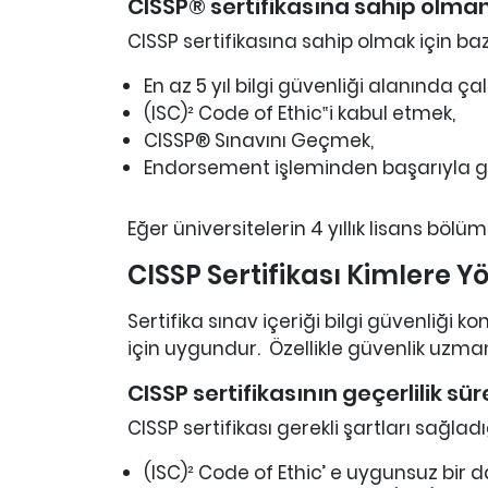
CISSP® sertifikasına sahip olmanı
CISSP sertifikasına sahip olmak için b
En az 5 yıl bilgi güvenliği alanında ça
(ISC)² Code of Ethic‟i kabul etmek,
CISSP® Sınavını Geçmek,
Endorsement işleminden başarıyla 
Eğer üniversitelerin 4 yıllık lisans bölü
CISSP Sertifikası Kimlere Yö
Sertifika sınav içeriği bilgi güvenliğ
için uygundur. Özellikle güvenlik uzmanl
CISSP sertifikasının geçerlilik sür
CISSP sertifikası gerekli şartları sağl
(ISC)² Code of Ethic’ e uygunsuz bi