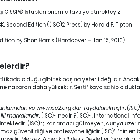
ığı CISSP® kitapları önemle tavsiye etmekteyiz.
K, Second Edition ((ISC)2 Press) by Harold F. Tipton
dition by Shon Harris (Hardcover – Jan 15, 2010)
ı
elerdir?
tifikada olduğu gibi tek başına yeterli değildir. Ancak
ne nazaran daha yüksektir. Sertifikaya sahip oldukt
arından ve www.isc2.org dan faydalanılmıştır. (ISC)², 
lli markalarıdır.
(ISC)² nedir ?(ISC)² , International 
ektedir. (ISC)² ; kar amacı gütmeyen, dünya üzerind
az güvenilirliği ve profesyonelliğidir.(ISC)² ‘nin en b
asıdır. Merkezi Amerika Birleşik Devletleri’nde olup 