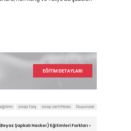
EĞİTİM DETAYLARI
eğitimi
cissp faq
cissp sertifikası
Duyurular
Beyaz Şapkalı Hacker) Eğitimleri Farkları
»