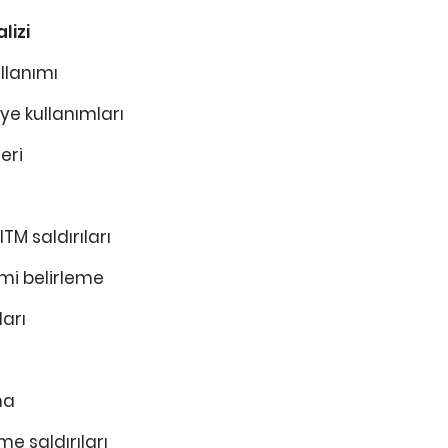
lizi
llanımı
ye kullanımları
eri
TM saldırıları
emi belirleme
ları
ma
e saldırıları