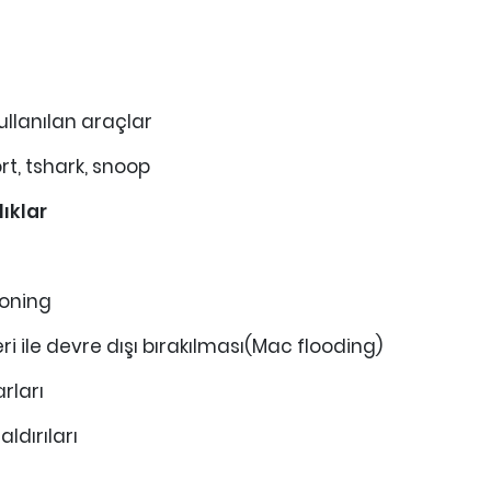
kullanılan araçlar
t, tshark, snoop
ıklar
soning
i ile devre dışı bırakılması(Mac flooding)
rları
ldırıları