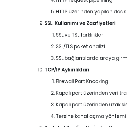
HTTP request pipelining
HTTP üzerinden yapılan dos sa
SSL Kullanımı ve Zaafiyetleri
SSL ve TSL farklılıkları
SSL/TLS paket analizi
SSL bağlantılarda araya gir
TCP/IP Aykırılıkları
Firewall Port Knocking
Kapalı port üzerinden veri tra
Kapalı port üzerinden uzak s
Tersine kanal açma yöntemi il