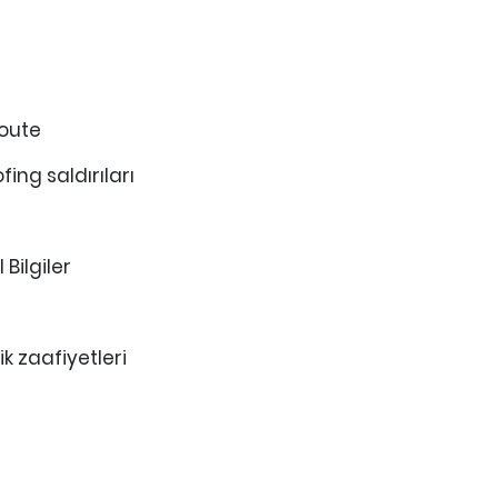
oute
ing saldırıları
Bilgiler
k zaafiyetleri