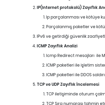
IP(Internet protokolü) Zayıflık Ana
Ip parçalanması ve kötüye ku
Parçalanmış paketler ve kötü
IPv6 ve getirdiği güvenlik zaafiyetl
ICMP Zayıflık Analizi
Icmp Redirect mesajları ile MI
ICMP paketleri ile işletim sist
ICMP paketleri ile DDOS saldırı
TCP ve UDP Zayıflık İncelemesi
TCP iletişiminde oturum çal
TCP Sıra numarası tahmin etm