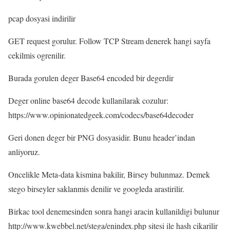
pcap dosyasi indirilir
GET request gorulur. Follow TCP Stream denerek hangi sayfa
cekilmis ogrenilir.
Burada gorulen deger Base64 encoded bir degerdir
Deger online base64 decode kullanilarak cozulur:
https://www.opinionatedgeek.com/codecs/base64decoder
Geri donen deger bir PNG dosyasidir. Bunu header’indan
anliyoruz.
Oncelikle Meta-data kismina bakilir, Birsey bulunmaz. Demek
stego birseyler saklanmis denilir ve googleda arastirilir.
Birkac tool denemesinden sonra hangi aracin kullanildigi bulunur
http://www.kwebbel.net/stega/enindex.php sitesi ile hash cikarilir