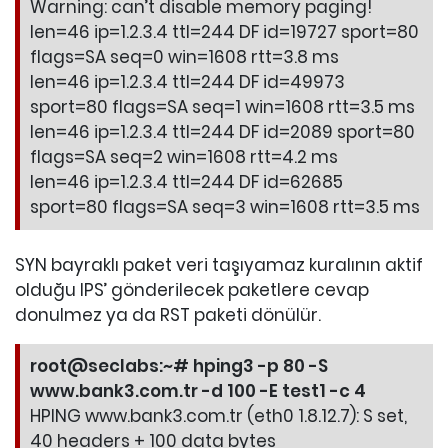
Warning: can’t disable memory paging!
len=46 ip=1.2.3.4 ttl=244 DF id=19727 sport=80
flags=SA seq=0 win=1608 rtt=3.8 ms
len=46 ip=1.2.3.4 ttl=244 DF id=49973
sport=80 flags=SA seq=1 win=1608 rtt=3.5 ms
len=46 ip=1.2.3.4 ttl=244 DF id=2089 sport=80
flags=SA seq=2 win=1608 rtt=4.2 ms
len=46 ip=1.2.3.4 ttl=244 DF id=62685
sport=80 flags=SA seq=3 win=1608 rtt=3.5 ms
SYN bayraklı paket veri taşıyamaz kuralının aktif
olduğu IPS’ gönderilecek paketlere cevap
donulmez ya da RST paketi dönülür.
root@seclabs:~# hping3 -p 80 -S
www.bank3.com.tr -d 100 -E test1 -c 4
HPING www.bank3.com.tr (eth0 1.8.12.7): S set,
40 headers + 100 data bytes