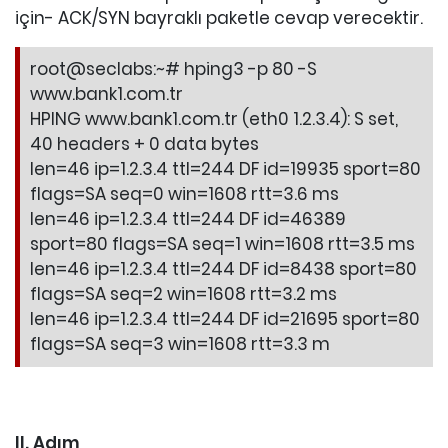
için- ACK/SYN bayraklı paketle cevap verecektir.
root@seclabs:~# hping3 -p 80 -S
www.bank1.com.tr
HPING www.bank1.com.tr (eth0 1.2.3.4): S set,
40 headers + 0 data bytes
len=46 ip=1.2.3.4 ttl=244 DF id=19935 sport=80
flags=SA seq=0 win=1608 rtt=3.6 ms
len=46 ip=1.2.3.4 ttl=244 DF id=46389
sport=80 flags=SA seq=1 win=1608 rtt=3.5 ms
len=46 ip=1.2.3.4 ttl=244 DF id=8438 sport=80
flags=SA seq=2 win=1608 rtt=3.2 ms
len=46 ip=1.2.3.4 ttl=244 DF id=21695 sport=80
flags=SA seq=3 win=1608 rtt=3.3 m
II. Adım