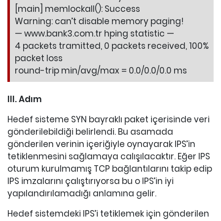
[main] memlockall(): Success
Warning: can’t disable memory paging!
— www.bank3.com.tr hping statistic —
4 packets tramitted, 0 packets received, 100%
packet loss
round-trip min/avg/max = 0.0/0.0/0.0 ms
III. Adım
Hedef sisteme SYN bayraklı paket içerisinde veri
gönderilebildiği belirlendi. Bu asamada
gönderilen verinin içeriğiyle oynayarak IPS’in
tetiklenmesini sağlamaya calışılacaktır. Eğer IPS
oturum kurulmamış TCP bağlantılarını takip edip
IPS imzalarını çalıştırıyorsa bu o IPS’in iyi
yapılandırılamadığı anlamına gelir.
Hedef sistemdeki IPS’i tetiklemek için gönderilen