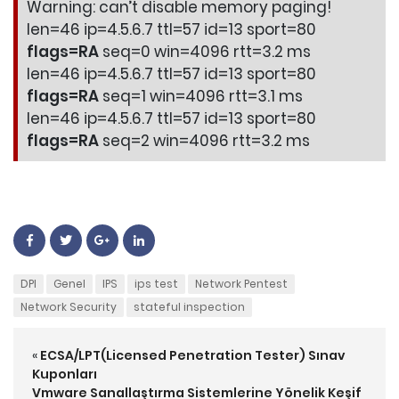
Warning: can’t disable memory paging!
len=46 ip=4.5.6.7 ttl=57 id=13 sport=80
flags=RA
seq=0 win=4096 rtt=3.2 ms
len=46 ip=4.5.6.7 ttl=57 id=13 sport=80
flags=RA
seq=1 win=4096 rtt=3.1 ms
len=46 ip=4.5.6.7 ttl=57 id=13 sport=80
flags=RA
seq=2 win=4096 rtt=3.2 ms
DPI
Genel
IPS
ips test
Network Pentest
Network Security
stateful inspection
«
ECSA/LPT(Licensed Penetration Tester) Sınav
Kuponları
Vmware Sanallaştırma Sistemlerine Yönelik Keşif