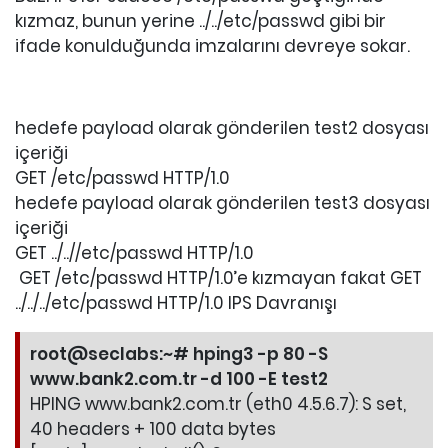
kızmaz, bunun yerine ../../etc/passwd gibi bir
ifade konulduğunda imzalarını devreye sokar.
hedefe payload olarak gönderilen test2 dosyası
içeriği
GET /etc/passwd HTTP/1.0
hedefe payload olarak gönderilen test3 dosyası
içeriği
GET ../..//etc/passwd HTTP/1.0
GET /etc/passwd HTTP/1.0’e kızmayan fakat GET
../../../etc/passwd HTTP/1.0 IPS Davranışı
root@seclabs:~# hping3 -p 80 -S
www.bank2.com.tr -d 100 -E test2
HPING www.bank2.com.tr (eth0 4.5.6.7): S set,
40 headers + 100 data bytes