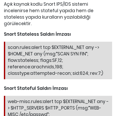
Açık kaynak kodlu Snort IPS/IDS sistemi
incelenirse hem stateful yapıda hem de
stateless yapıda kuralların yazılabildiği
görülecektir.
Snort Stateless Saldırı İmzası
scan.rules:alert tcp $EXTERNAL_NET any ->
$HOME_NET any (msg:”SCAN SYN FIN”;
flow:stateless; flags:SF,12;
reference:arachnids,198;
classtype:attempted-recon; sid:624; rev:7;)
Snort Stateful Saldırı İmzası
web-misc.rules:alert tcp $EXTERNAL_NET any -
> $HTTP_SERVERS $HTTP_PORTS (msg:”WEB-
MISC /etc/passwd”;