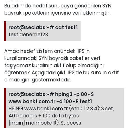
Bu adımda hedef sunucuya gönderilen SYN
bayraklı paketlerin içerisine veri eklenmiştir.
root@seclabs:~# cat test1
test deneme123
Amac hedef sistem önündeki IPS’in
kurallarındaki SYN bayraklı paketler veri
taşıyamaz kuralının aktif olup olmadığını
öğrenmek. Aşağıdaki çıktı IPS’de bu kuralın aktif
olmadığını göstermektedir.
root@seclabs:~# hping3 -p 80 -S
www.bank1.com.tr -d 100 -E test1
HPING www.bank1.com.tr (eth0 1.2.3.4): S set,
40 headers + 100 data bytes
[main] memlockall(): Success