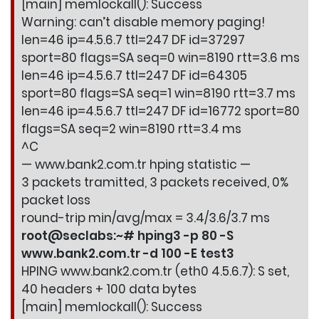
[main] memlockall(): Success
Warning: can’t disable memory paging!
len=46 ip=4.5.6.7 ttl=247 DF id=37297
sport=80 flags=SA seq=0 win=8190 rtt=3.6 ms
len=46 ip=4.5.6.7 ttl=247 DF id=64305
sport=80 flags=SA seq=1 win=8190 rtt=3.7 ms
len=46 ip=4.5.6.7 ttl=247 DF id=16772 sport=80
flags=SA seq=2 win=8190 rtt=3.4 ms
^C
— www.bank2.com.tr hping statistic —
3 packets tramitted, 3 packets received, 0%
packet loss
round-trip min/avg/max = 3.4/3.6/3.7 ms
root@seclabs:~# hping3 -p 80 -S
www.bank2.com.tr -d 100 -E test3
HPING www.bank2.com.tr (eth0 4.5.6.7): S set,
40 headers + 100 data bytes
[main] memlockall(): Success