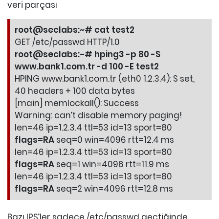
veri parçası
root@seclabs:~# cat test2
GET /etc/passwd HTTP/1.0
root@seclabs:~# hping3 -p 80 -S
www.bank1.com.tr -d 100 -E test2
HPING www.bank1.com.tr (eth0 1.2.3.4): S set,
40 headers + 100 data bytes
[main] memlockall(): Success
Warning: can’t disable memory paging!
len=46 ip=1.2.3.4 ttl=53 id=13 sport=80
flags=RA
seq=0 win=4096 rtt=12.4 ms
len=46 ip=1.2.3.4 ttl=53 id=13 sport=80
flags=RA
seq=1 win=4096 rtt=11.9 ms
len=46 ip=1.2.3.4 ttl=53 id=13 sport=80
flags=RA
seq=2 win=4096 rtt=12.8 ms
Bazı IPS’ler sadece /etc/passwd geçtiğinde