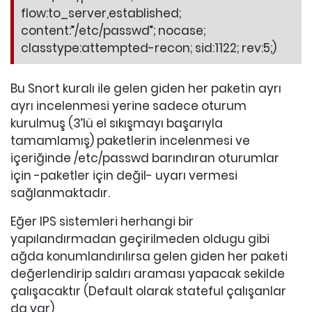
flow:to_server,established;
content:”/etc/passwd”; nocase;
classtype:attempted-recon; sid:1122; rev:5;)
Bu Snort kuralı ile gelen giden her paketin ayrı
ayrı incelenmesi yerine sadece oturum
kurulmuş (3’lü el sıkışmayı başarıyla
tamamlamış) paketlerin incelenmesi ve
içeriğinde /etc/passwd barındıran oturumlar
için -paketler için değil- uyarı vermesi
sağlanmaktadır.
Eğer IPS sistemleri herhangi bir
yapılandırmadan geçirilmeden oldugu gibi
ağda konumlandırılırsa gelen giden her paketi
değerlendirip saldırı araması yapacak sekilde
çalışacaktır (Default olarak stateful çalışanlar
da var)