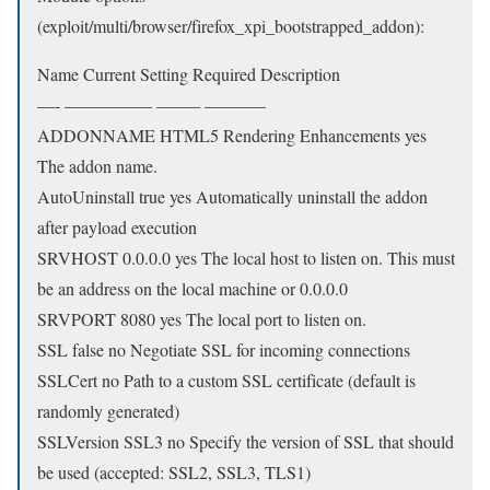
(exploit/multi/browser/firefox_xpi_bootstrapped_addon):
Name Current Setting Required Description
—- ————— ——– ———–
ADDONNAME HTML5 Rendering Enhancements yes
The addon name.
AutoUninstall true yes Automatically uninstall the addon
after payload execution
SRVHOST 0.0.0.0 yes The local host to listen on. This must
be an address on the local machine or 0.0.0.0
SRVPORT 8080 yes The local port to listen on.
SSL false no Negotiate SSL for incoming connections
SSLCert no Path to a custom SSL certificate (default is
randomly generated)
SSLVersion SSL3 no Specify the version of SSL that should
be used (accepted: SSL2, SSL3, TLS1)