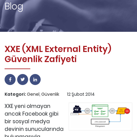
Blog
XXE (XML External Entity)
Güvenlik Zafiyeti
Kategori:
Genel
,
Güvenlik
12 Şubat 2014
XXE yeni olmayan
ancak Facebook gibi
bir sosyal medya
devinin sunucularında
bulunmasıyla