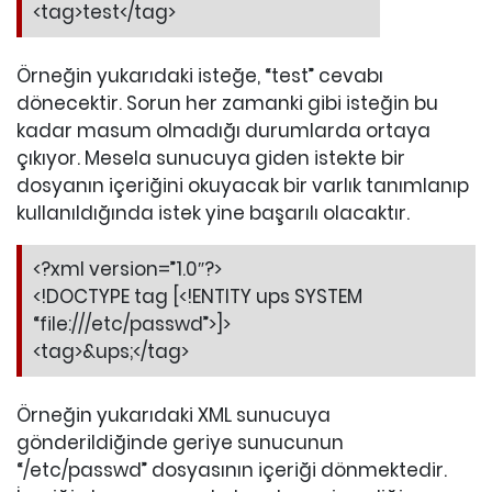
<tag>test</tag>
Örneğin yukarıdaki isteğe, “test” cevabı
dönecektir. Sorun her zamanki gibi isteğin bu
kadar masum olmadığı durumlarda ortaya
çıkıyor. Mesela sunucuya giden istekte bir
dosyanın içeriğini okuyacak bir varlık tanımlanıp
kullanıldığında istek yine başarılı olacaktır.
<?xml version=”1.0″?>
<!DOCTYPE tag [<!ENTITY ups SYSTEM
“file:///etc/passwd”>]>
<tag>&ups;</tag>
Örneğin yukarıdaki XML sunucuya
gönderildiğinde geriye sunucunun
“/etc/passwd” dosyasının içeriği dönmektedir.