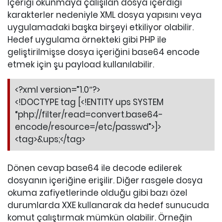
İçeriği okunmaya çalışılan dosya içerdiği
karakterler nedeniyle XML dosya yapısını veya
uygulamadaki başka birşeyi etkiliyor olabilir.
Hedef uygulama örnekteki gibi PHP ile
geliştirilmişse dosya içeriğini base64 encode
etmek için şu payload kullanılabilir.
<?xml version=”1.0″?>
<!DOCTYPE tag [<!ENTITY ups SYSTEM
“php://filter/read=convert.base64-
encode/resource=/etc/passwd”>]>
<tag>&ups;</tag>
Dönen cevap base64 ile decode edilerek
dosyanın içeriğine erişilir. Diğer rasgele dosya
okuma zafiyetlerinde olduğu gibi bazı özel
durumlarda XXE kullanarak da hedef sunucuda
komut çalıştırmak mümkün olabilir. Örneğin