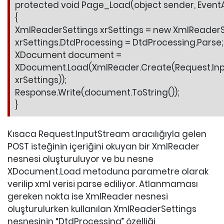
protected void Page_Load(object sender, EventA
{
XmlReaderSettings xrSettings = new XmlReaderSe
xrSettings.DtdProcessing = DtdProcessing.Parse;
XDocument document =
XDocument.Load(XmlReader.Create(Request.In
xrSettings));
Response.Write(document.ToString());
}
Kısaca Request.InputStream aracılığıyla gelen
POST isteğinin içeriğini okuyan bir XmlReader
nesnesi oluşturuluyor ve bu nesne
XDocument.Load metoduna parametre olarak
verilip xml verisi parse ediliyor. Atlanmaması
gereken nokta ise XmlReader nesnesi
oluşturulurken kullanılan XmlReaderSettings
nesnesinin “DtdProcessing” özelliği