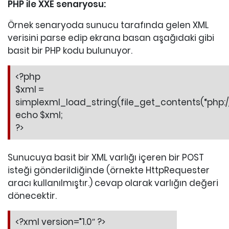
PHP ile XXE senaryosu:
Örnek senaryoda sunucu tarafında gelen XML
verisini parse edip ekrana basan aşağıdaki gibi
basit bir PHP kodu bulunuyor.
<?php
$xml =
simplexml_load_string(file_get_contents(“php://i
echo $xml;
?>
Sunucuya basit bir XML varlığı içeren bir POST
isteği gönderildiğinde (örnekte HttpRequester
aracı kullanılmıştır.) cevap olarak varlığın değeri
dönecektir.
<?xml version=”1.0″ ?>