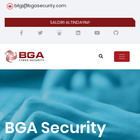
bilgi@bgasecurity.com
SALDIRI ALTINDAYIM!
BGA Security