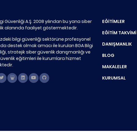
lgi Güvenliği A.Ş. 2008 yılından bu yana siber
EĞİTİMLER
ik alanında faaliyet göstermektedir.
EĞİTİM TAKVİMİ
zdeki bilgi güvenliği sektörüne profesyonel
DANIŞMANLIK
a destek olmak amacı ile kurulan BGA Bilgi
iği, stratejik siber güvenlik danışmanlığı ve
BLOG
güvenlik eğitimleri ile kurumlara hizmet
tedir.
MAKALELER
KURUMSAL