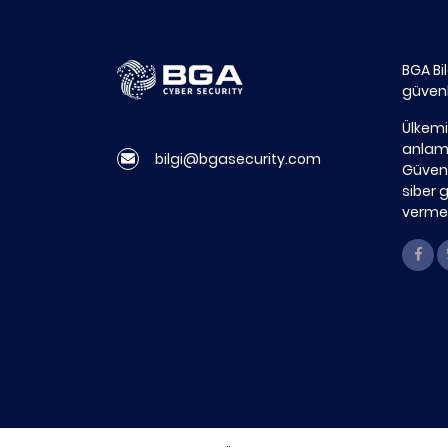
BGA Bi
güvenl
Ülkemi
anlamd
bilgi@bgasecurity.com
Güvenl
siber 
vermek