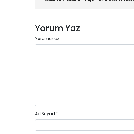
Yorum Yaz
Yorumunuz:
Ad Soyad
*