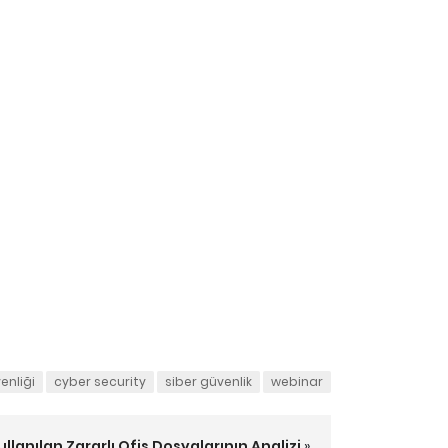
enliği
cyber security
siber güvenlik
webinar
lanılan Zararlı Ofis Dosyalarının Analizi
»